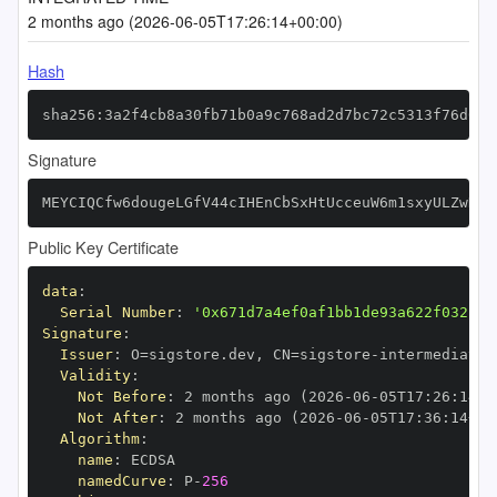
2 months ago (2026-06-05T17:26:14+00:00)
Hash
sha256:3a2f4cb8a30fb71b0a9c768ad2d7bc72c5313f76d6a0
Signature
MEYCIQCfw6dougeLGfV44cIHEnCbSxHtUcceuW6m1sxyULZwDAI
Public Key Certificate
data
:
Serial Number
:
'0x671d7a4ef0af1bb1de93a622f032f1c
Signature
:
Issuer
:
 O=sigstore.dev
,
 CN=sigstore
-
Validity
:
Not Before
:
 2 months ago (2026
-
06
-
05T17
:
26
:
14+0
Not After
:
 2 months ago (2026
-
06
-
05T17
:
36
:
14+00
Algorithm
:
name
:
namedCurve
:
 P
-
256