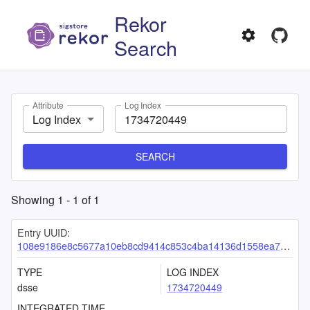
Rekor
Search
Attribute
Log Index
Log Index
SEARCH
Showing
1
-
1
of
1
Entry UUID:
108e9186e8c5677a10eb8cd9414c853c4ba14136d1558ea7d98e447cf44ee4372b81bd39762fa64d
TYPE
LOG INDEX
dsse
1734720449
INTEGRATED TIME