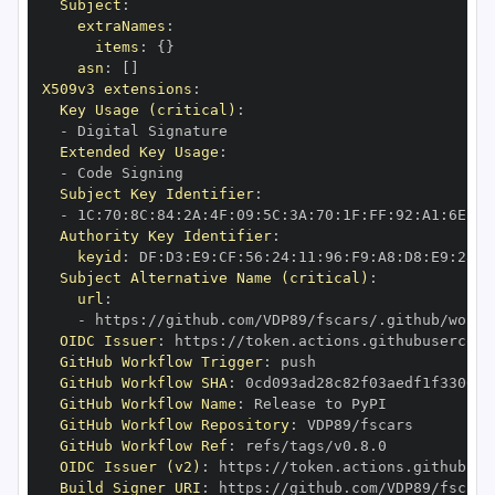
Subject
:
extraNames
:
items
:
{
}
asn
:
[
]
X509v3 extensions
:
Key Usage (critical)
:
-
Extended Key Usage
:
-
Subject Key Identifier
:
-
 1C
:
70
:
8C
:
84
:
2A
:
4F
:
09
:
5C
:
3A
:
70
:
1F
:
FF
:
92
:
A1
:
6E
:
27
Authority Key Identifier
:
keyid
:
 DF
:
D3
:
E9
:
CF
:
56
:
24
:
11
:
96
:
F9
:
A8
:
D8
:
E9
:
28
:
5
Subject Alternative Name (critical)
:
url
:
-
 https
:
OIDC Issuer
:
 https
:
GitHub Workflow Trigger
:
GitHub Workflow SHA
:
GitHub Workflow Name
:
GitHub Workflow Repository
:
GitHub Workflow Ref
:
OIDC Issuer (v2)
:
 https
:
Build Signer URI
:
 https
: