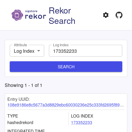
Rekor
Search
Attribute
Log Index
Log Index
SEARCH
Showing
1
-
1
of
1
Entry UUID:
108e9186e8c5677a3d8829ebc60030236e25c333fd2695f89b089c81b7db9c32893c77d49c81bec2
TYPE
LOG INDEX
hashedrekord
173352233
INTEGRATED TIME