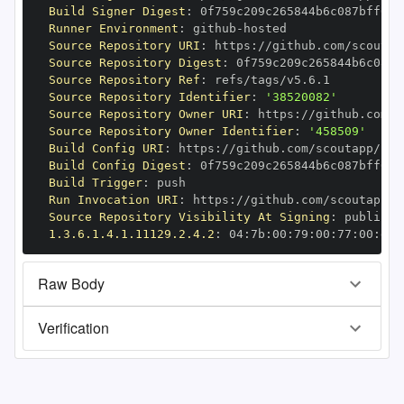
Build Signer Digest
:
Runner Environment
:
 github
-
Source Repository URI
:
 https
:
Source Repository Digest
:
Source Repository Ref
:
Source Repository Identifier
:
'38520082'
Source Repository Owner URI
:
 https
:
Source Repository Owner Identifier
:
'458509'
Build Config URI
:
 https
:
Build Config Digest
:
Build Trigger
:
Run Invocation URI
:
 https
:
Source Repository Visibility At Signing
:
1.3.6.1.4.1.11129.2.4.2
:
 04
:
7b
:
00
:
79
:
00
:
77
:
00
:
dd
:
Raw Body
Verification