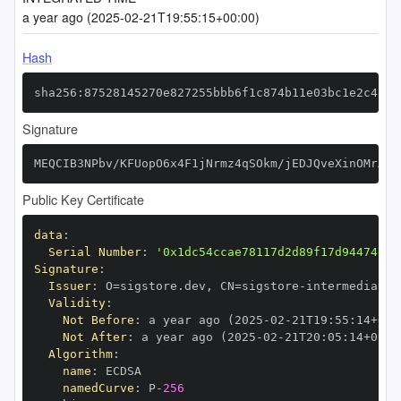
a year ago (2025-02-21T19:55:15+00:00)
Hash
sha256:87528145270e827255bbb6f1c874b11e03bc1e2c48f0
Signature
MEQCIB3NPbv/KFUopO6x4F1jNrmz4qSOkm/jEDJQveXinOMrAiB
Public Key Certificate
data
:
Serial Number
:
'0x1dc54ccae78117d2d89f17d94474d8c
Signature
:
Issuer
:
 O=sigstore.dev
,
 CN=sigstore
-
Validity
:
Not Before
:
 a year ago (2025
-
02
-
21T19
:
55
:
14+00
:
Not After
:
 a year ago (2025
-
02
-
21T20
:
05
:
14+00
:
Algorithm
:
name
:
namedCurve
:
 P
-
256