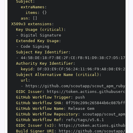
Subject
:
extraNames
:
items
:
{
}
asn
:
[
]
X509v3 extensions
:
Key Usage (critical)
:
-
Extended Key Usage
:
-
Subject Key Identifier
:
-
 44
:
5B
:
DE
:
18
:
F7
:
BE
:
2F
:
CE
:
FB
:
91
:
D9
:
38
:
C7
:
D5
:
17
:
79
Authority Key Identifier
:
keyid
:
 DF
:
D3
:
E9
:
CF
:
56
:
24
:
11
:
96
:
F9
:
A8
:
D8
:
E9
:
28
:
5
Subject Alternative Name (critical)
:
url
:
-
 https
:
OIDC Issuer
:
 https
:
GitHub Workflow Trigger
:
GitHub Workflow SHA
:
GitHub Workflow Name
:
GitHub Workflow Repository
:
GitHub Workflow Ref
:
OIDC Issuer (v2)
:
 https
:
Build Signer URI
:
 https
: