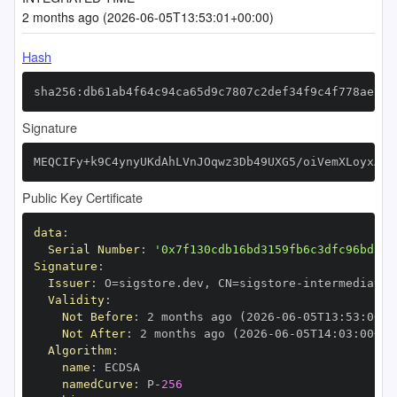
2 months ago (2026-06-05T13:53:01+00:00)
Hash
sha256:db61ab4f64c94ca65d9c7807c2def34f9c4f778ae76a
Signature
MEQCIFy+k9C4ynyUKdAhLVnJOqwz3Db49UXG5/oiVemXLoyxAiA
Public Key Certificate
data
:
Serial Number
:
'0x7f130cdb16bd3159fb6c3dfc96bd599
Signature
:
Issuer
:
 O=sigstore.dev
,
 CN=sigstore
-
Validity
:
Not Before
:
 2 months ago (2026
-
06
-
05T13
:
53
:
00+0
Not After
:
 2 months ago (2026
-
06
-
05T14
:
03
:
00+00
Algorithm
:
name
:
namedCurve
:
 P
-
256