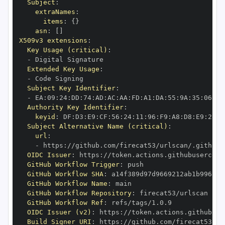
Subject
:
extraNames
:
items
:
{
}
asn
:
[
]
X509v3 extensions
:
Key Usage (critical)
:
-
Extended Key Usage
:
-
Subject Key Identifier
:
-
 EA
:
09
:
24
:
DD
:
74
:
AD
:
AC
:
AA
:
FD
:
A1
:
DA
:
55
:
9A
:
35
:
06
:
DA
Authority Key Identifier
:
keyid
:
 DF
:
D3
:
E9
:
CF
:
56
:
24
:
11
:
96
:
F9
:
A8
:
D8
:
E9
:
28
:
5
Subject Alternative Name (critical)
:
url
:
-
 https
:
OIDC Issuer
:
 https
:
GitHub Workflow Trigger
:
GitHub Workflow SHA
:
GitHub Workflow Name
:
GitHub Workflow Repository
:
GitHub Workflow Ref
:
OIDC Issuer (v2)
:
 https
:
Build Signer URI
:
 https
: