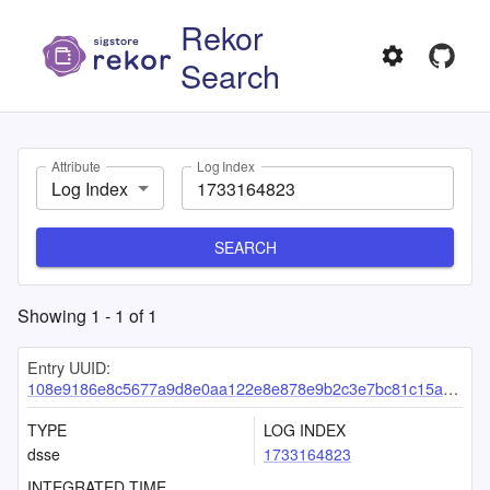
Rekor
Search
Attribute
Log Index
Log Index
SEARCH
Showing
1
-
1
of
1
Entry UUID:
108e9186e8c5677a9d8e0aa122e8e878e9b2c3e7bc81c15a67c90c1557b6df6702d717e8fcdc43cc
TYPE
LOG INDEX
dsse
1733164823
INTEGRATED TIME