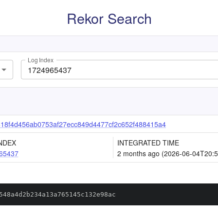
Rekor Search
Log Index
318f4d456ab0753af27ecc849d4477cf2c652f488415a4
NDEX
INTEGRATED TIME
65437
2 months ago (2026-06-04T20:5
548a4d2b234a13a765145c132e98ac