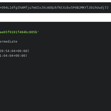
+O94L1dfgIhAMfju7mUIxJXcAOQzkf6CXzbx5P4BJMKYl3OihUudj7J
ae65f9101f484bc805b'
20
:
54
:
04+00
:
1
:
04
:
04+00
: