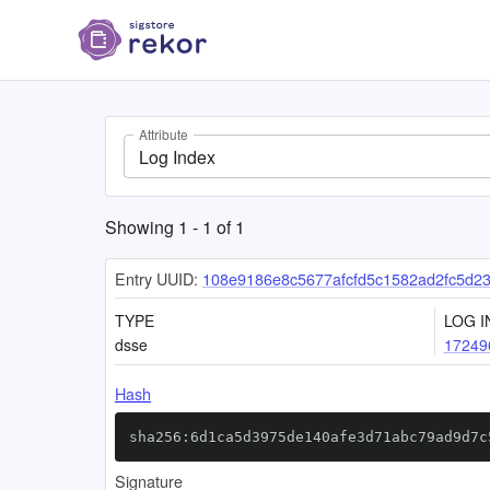
Attribute
Log Index
Showing
1
-
1
of
1
Entry UUID:
108e9186e8c5677afcfd5c1582ad2fc5d2
TYPE
LOG I
dsse
17249
Hash
sha256:6d1ca5d3975de140afe3d71abc79ad9d7c
Signature