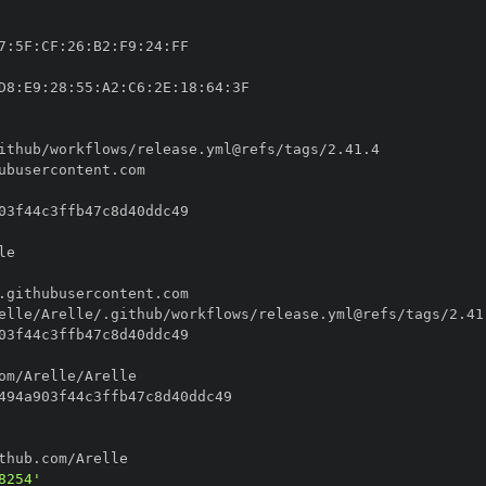
7
:
5F
:
CF
:
26
:
B2
:
F9
:
24
:
D8
:
E9
:
28
:
55
:
A2
:
C6
:
2E
:
18
:
64
:
8254'