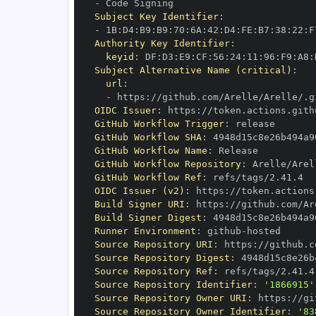
-
Subject Key Identifier
:
-
 1B
:
D4
:
B9
:
B9
:
70
:
6A
:
42
:
D4
:
FE
:
B7
:
38
:
22
:
F
Authority Key Identifier
:
keyid
:
 DF
:
D3
:
E9
:
CF
:
56
:
24
:
11
:
96
:
F9
:
A8
:
Subject Alternative Name (critical)
:
url
:
-
 https
:
OIDC Issuer
:
 https
:
GitHub Workflow Trigger
:
GitHub Workflow SHA
:
GitHub Workflow Name
:
GitHub Workflow Repository
:
GitHub Workflow Ref
:
OIDC Issuer (v2)
:
 https
:
Build Signer URI
:
 https
:
Build Signer Digest
:
Runner Environment
:
 github
-
Source Repository URI
:
 https
:
Source Repository Digest
:
Source Repository Ref
:
Source Repository Identifier
:
'1866915'
Source Repository Owner URI
:
 https
:
Source Repository Owner Identifier
:
'83