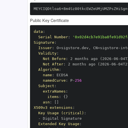
MEYCIQDtloa6+8m4Sz80tkcEWZeUMjUMZPsZHiSgn
Public Key Certificate
data
:
Serial Number
:
'0x02d4cb7e91ba8fe91d92f
Signature
:
Issuer
:
 O=sigstore.dev
,
 CN=sigstore
-
Validity
:
Not Before
:
 2 months ago (2026
-
06
-
04T
Not After
:
 2 months ago (2026
-
06
-
04T2
Algorithm
:
name
:
namedCurve
:
 P
-
256
Subject
:
extraNames
:
items
:
{
}
asn
:
[
]
X509v3 extensions
:
Key Usage (critical)
:
-
Extended Key Usage
: