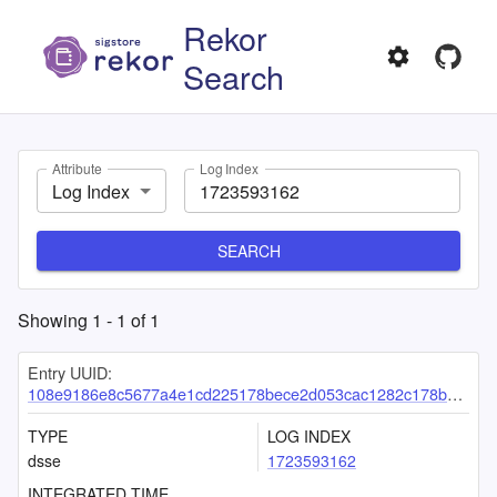
Rekor
Search
Attribute
Log Index
Log Index
SEARCH
Showing
1
-
1
of
1
Entry UUID:
108e9186e8c5677a4e1cd225178bece2d053cac1282c178b803a32bf13277d26251d83cf0d4b328c
TYPE
LOG INDEX
dsse
1723593162
INTEGRATED TIME