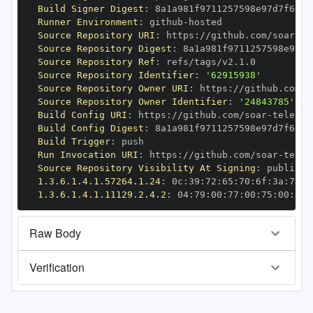
Build Signer Digest
:
Runner Environment
:
 github
-
Source Repository URI
:
 https
:
//github.com/soar
-
Source Repository Digest
:
Source Repository Ref
:
Source Repository Identifier
:
'62915938'
Source Repository Owner URI
:
 https
:
//github.com/s
Source Repository Owner Identifier
:
'24843785'
Build Config URI
:
 https
:
//github.com/soar
-
telesco
Build Config Digest
:
Build Trigger
:
Run Invocation URI
:
 https
:
//github.com/soar
-
Source Repository Visibility At Signing
:
1.3.6.1.4.1.57264.1.24
:
 0c
:
39
:
72
:
65
:
70
:
6f
:
3a
:
73
:
6
1.3.6.1.4.1.11129.2.4.2
:
 04
:
79
:
00
:
77
:
00
:
75
:
00
:
dd
:
Raw Body
Verification