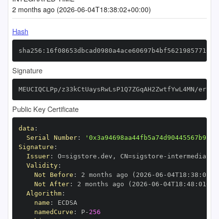
2 months ago (2026-06-04T18:38:02+00:00)
Hash
sha256:16f08653dbcad0980a4ace60697b4bf56219857710af
Signature
MEUCIQCLPp/z33kCtUaysRwLsP1Q7ZGqAH2ZwtfYwL4MN/erUwI
Public Key Certificate
data
:
Serial Number
:
'0x3a94698aa44fb5a74d90445567b9ca5
Signature
:
Issuer
:
 O=sigstore.dev
,
 CN=sigstore
-
Validity
:
Not Before
:
 2 months ago (2026
-
06
-
04T18
:
38
:
01+0
Not After
:
 2 months ago (2026
-
06
-
04T18
:
48
:
01+00
Algorithm
:
name
:
namedCurve
:
 P
-
256