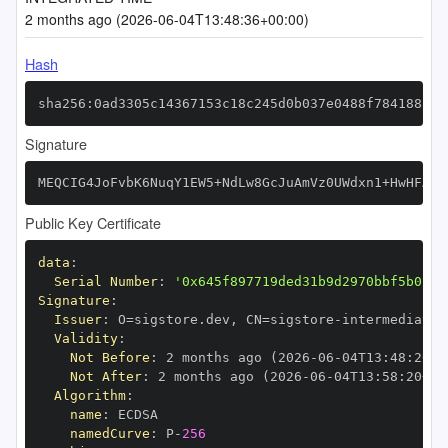
2 months ago (2026-06-04T13:48:36+00:00)
Hash
sha256:0ad3305c14367153c18c245d0b037e0488f784188824
Signature
MEQCIG4JoFvbK6NuqY1EW5+NdLw8GcJuAmVz0UWdxn1+HwHFAiB
Public Key Certificate
data
:
Serial Number
:
'0x645f897719ded31b9d2970bbf5b013e
Signature
:
Issuer
:
 O=sigstore.dev
,
 CN=sigstore
-
Validity
:
Not Before
:
 2 months ago (2026
-
06
-
04T13
:
48
:
20+0
Not After
:
 2 months ago (2026
-
06
-
04T13
:
58
:
20+00
Algorithm
:
name
:
namedCurve
:
 P
-
256