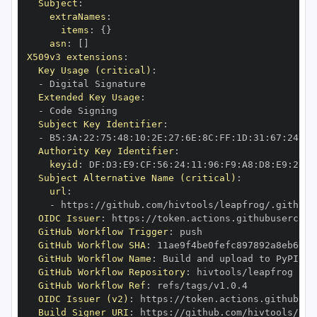
Subject
:
extraNames
:
items
:
{
}
asn
:
[
]
X509v3 extensions
:
Key Usage (critical)
:
-
Extended Key Usage
:
-
Subject Key Identifier
:
-
 B5
:
3A
:
22
:
75
:
48
:
10
:
2E
:
27
:
6E
:
8C
:
FF
:
1D
:
31
:
67
:
24
:
D5
Authority Key Identifier
:
keyid
:
 DF
:
D3
:
E9
:
CF
:
56
:
24
:
11
:
96
:
F9
:
A8
:
D8
:
E9
:
28
:
5
Subject Alternative Name (critical)
:
url
:
-
 https
:
//github.com/hivtools/leapfrog/.github/
OIDC Issuer
:
 https
:
GitHub Workflow Trigger
:
GitHub Workflow SHA
:
GitHub Workflow Name
:
GitHub Workflow Repository
:
GitHub Workflow Ref
:
OIDC Issuer (v2)
:
 https
:
Build Signer URI
:
 https
:
//github.com/hivtools/lea