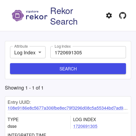
Rekor
Search
Attribute
Log Index
Log Index
SEARCH
Showing
1
-
1
of
1
Entry UUID:
108e9186e8c5677a306fbe8ec79f3296d08c5a55344bd7ad982a8e19b20639481c945878edfcbe17
TYPE
LOG INDEX
dsse
1720691305
INTEGRATED TIME