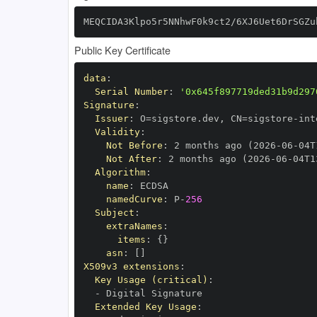
MEQCIDA3Klpo5r5NNhwF0k9ct2/6XJ6Uet6DrSGZu
Public Key Certificate
data
:
Serial Number
:
'0x645f897719ded31b9d297
Signature
:
Issuer
:
 O=sigstore.dev
,
 CN=sigstore
-
Validity
:
Not Before
:
 2 months ago (2026
-
06
-
04T
Not After
:
 2 months ago (2026
-
06
-
04T1
Algorithm
:
name
:
namedCurve
:
 P
-
256
Subject
:
extraNames
:
items
:
{
}
asn
:
[
]
X509v3 extensions
:
Key Usage (critical)
:
-
Extended Key Usage
: