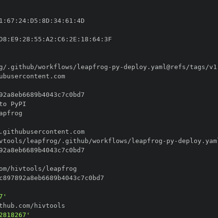
1
:
67
:
24
:
D5
:
8D
:
34
:
61
:
D8
:
E9
:
28
:
55
:
A2
:
C6
:
2E
:
18
:
64
:
g/.github/workflows/leapfrog
-
py
-
vtools/leapfrog/.github/workflows/leapfrog
-
py
-
7'
2818267'