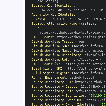
-
Subject Key Identifier
:
-
 B5
:
3A
:
22
:
75
:
48
:
10
:
2E
:
27
:
6E
:
8C
:
FF
:
1D
:
3
Authority Key Identifier
:
keyid
:
 DF
:
D3
:
E9
:
CF
:
56
:
24
:
11
:
96
:
F9
:
A8
:
Subject Alternative Name (critical)
:
url
:
-
 https
:
//github.com/hivtools/leapfro
OIDC Issuer
:
 https
:
GitHub Workflow Trigger
:
GitHub Workflow SHA
:
GitHub Workflow Name
:
GitHub Workflow Repository
:
GitHub Workflow Ref
:
OIDC Issuer (v2)
:
 https
:
Build Signer URI
:
 https
:
//github.com/hi
Build Signer Digest
:
Runner Environment
:
 github
-
Source Repository URI
:
 https
:
Source Repository Digest
:
Source Repository Ref
:
Source Repository Identifier
:
'50119049
Source Repository Owner URI
:
 https
:
Source Repository Owner Identifier
:
'17