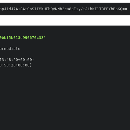
hpJ1dJ7AiBAtGnSIIMkUEhQVNNb2ca8aIiy/tJLhKI1TRPRYhRsKQ==
0bbf5b013e990670c33'
13
:
48
:
20+00
:
3
:
58
:
20+00
: