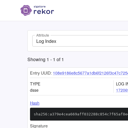
Attribute
Log Index
Showing
1
-
1
of
1
Entry UUID:
108e9186e8c5677a1db6f2126f3c47c725
TYPE
LOG I
dsse
17206
Hash
sha256:a379e4cea669aff032288c854c7f65af8e
Signature