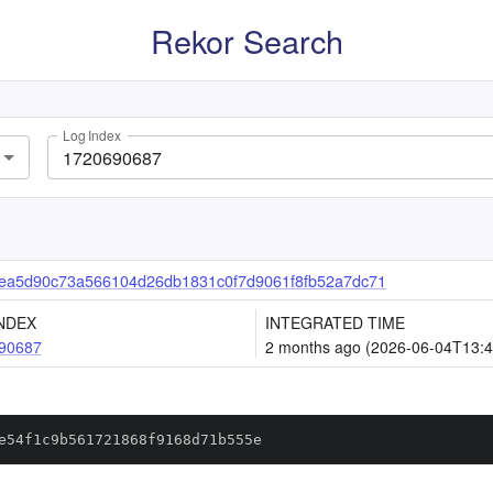
Rekor Search
Log Index
ea5d90c73a566104d26db1831c0f7d9061f8fb52a7dc71
NDEX
INTEGRATED TIME
90687
2 months ago (2026-06-04T13:4
e54f1c9b561721868f9168d71b555e