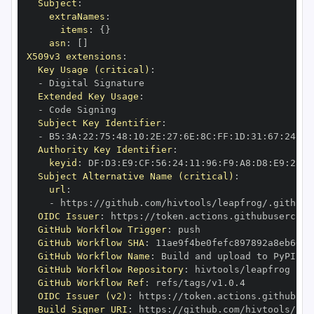
Subject
:
extraNames
:
items
:
{
}
asn
:
[
]
X509v3 extensions
:
Key Usage (critical)
:
-
Extended Key Usage
:
-
Subject Key Identifier
:
-
 B5
:
3A
:
22
:
75
:
48
:
10
:
2E
:
27
:
6E
:
8C
:
FF
:
1D
:
31
:
67
:
24
:
D5
Authority Key Identifier
:
keyid
:
 DF
:
D3
:
E9
:
CF
:
56
:
24
:
11
:
96
:
F9
:
A8
:
D8
:
E9
:
28
:
5
Subject Alternative Name (critical)
:
url
:
-
 https
:
//github.com/hivtools/leapfrog/.github/
OIDC Issuer
:
 https
:
GitHub Workflow Trigger
:
GitHub Workflow SHA
:
GitHub Workflow Name
:
GitHub Workflow Repository
:
GitHub Workflow Ref
:
OIDC Issuer (v2)
:
 https
:
Build Signer URI
:
 https
:
//github.com/hivtools/lea