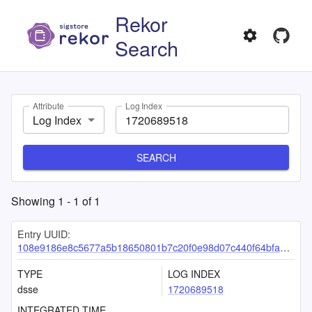
Rekor
Search
Attribute
Log Index
Log Index
SEARCH
Showing
1
-
1
of
1
Entry UUID:
108e9186e8c5677a5b18650801b7c20f0e98d07c440f64bfa9aa887ba895bd786f05ebbc318e3af3
TYPE
LOG INDEX
dsse
1720689518
INTEGRATED TIME