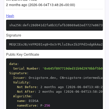
2 months ago (2026-06-04T13:48:26+00:00)
Hash
sha256:defc28d041d2fa8b31fafb38669a02ed7727e8673a22
Signature
MEQCIEoJB/nVFM20Ixq8+Oo3rPLluI8uxIb2FPdIndg6kAa2AiA
Public Key Certificate
data
:
Serial Number
:
'0x645f897719ded31b9d2970bbf5b013e
Signature
:
Issuer
:
 O=sigstore.dev
,
 CN=sigstore
-
Validity
:
Not Before
:
 2 months ago (2026
-
06
-
04T13
:
48
:
20+0
Not After
:
 2 months ago (2026
-
06
-
04T13
:
58
:
20+00
Algorithm
:
name
:
namedCurve
:
 P
-
256