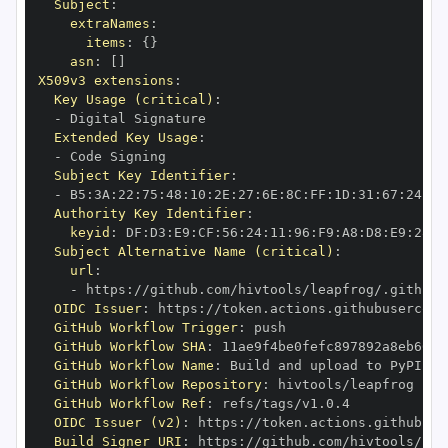
Subject
:
extraNames
:
items
:
{
}
asn
:
[
]
X509v3 extensions
:
Key Usage (critical)
:
-
Extended Key Usage
:
-
Subject Key Identifier
:
-
 B5
:
3A
:
22
:
75
:
48
:
10
:
2E
:
27
:
6E
:
8C
:
FF
:
1D
:
31
:
67
:
24
:
D5
Authority Key Identifier
:
keyid
:
 DF
:
D3
:
E9
:
CF
:
56
:
24
:
11
:
96
:
F9
:
A8
:
D8
:
E9
:
28
:
5
Subject Alternative Name (critical)
:
url
:
-
 https
:
//github.com/hivtools/leapfrog/.github/
OIDC Issuer
:
 https
:
GitHub Workflow Trigger
:
GitHub Workflow SHA
:
GitHub Workflow Name
:
GitHub Workflow Repository
:
GitHub Workflow Ref
:
OIDC Issuer (v2)
:
 https
:
Build Signer URI
:
 https
:
//github.com/hivtools/lea