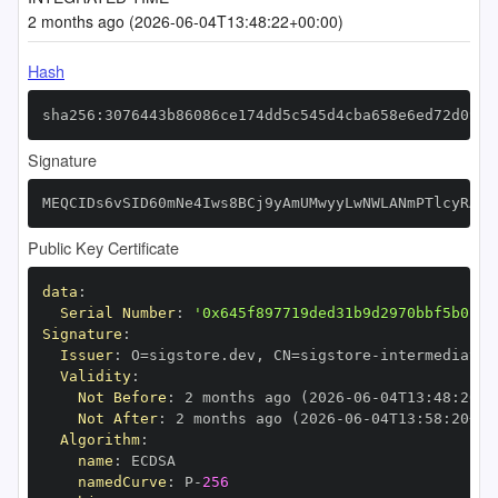
2 months ago (2026-06-04T13:48:22+00:00)
Hash
sha256:3076443b86086ce174dd5c545d4cba658e6ed72d09de
Signature
MEQCIDs6vSID60mNe4Iws8BCj9yAmUMwyyLwNWLANmPTlcyRAiA
Public Key Certificate
data
:
Serial Number
:
'0x645f897719ded31b9d2970bbf5b013e
Signature
:
Issuer
:
 O=sigstore.dev
,
 CN=sigstore
-
Validity
:
Not Before
:
 2 months ago (2026
-
06
-
04T13
:
48
:
20+0
Not After
:
 2 months ago (2026
-
06
-
04T13
:
58
:
20+00
Algorithm
:
name
:
namedCurve
:
 P
-
256