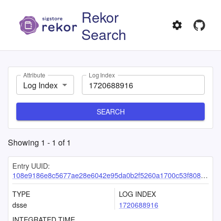
Rekor
Search
Attribute
Log Index
Log Index
SEARCH
Showing
1
-
1
of
1
Entry UUID:
108e9186e8c5677ae28e6042e95da0b2f5260a1700c53f808da305fe555012515af854f951e8a0e5
TYPE
LOG INDEX
dsse
1720688916
INTEGRATED TIME