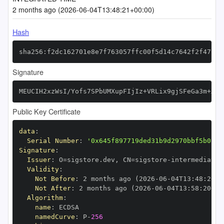
2 months ago (2026-06-04T13:48:21+00:00)
Hash
sha256:f2dc162701e8e7f763057ffc00f5d14c7642f2f47130
Signature
MEUCIH2xzWsI/Yofs7SPbUMXupFIjIz+VRLix9gjSFeGa3m+AiE
Public Key Certificate
data
:
Serial Number
:
'0x645f897719ded31b9d2970bbf5b013e
Signature
:
Issuer
:
 O=sigstore.dev
,
 CN=sigstore
-
Validity
:
Not Before
:
 2 months ago (2026
-
06
-
04T13
:
48
:
20+0
Not After
:
 2 months ago (2026
-
06
-
04T13
:
58
:
20+00
Algorithm
:
name
:
namedCurve
:
 P
-
256