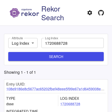
Rekor
Search
Attribute
Log Index
Log Index
SEARCH
Showing
1
-
1
of
1
Entry UUID:
108e9186e8c5677ac65202fbef48eee5f99e67a1d6459008e8a870bf4ba24492c5c19e2801164ec5
TYPE
LOG INDEX
dsse
1720688728
INTEGRATED TIME