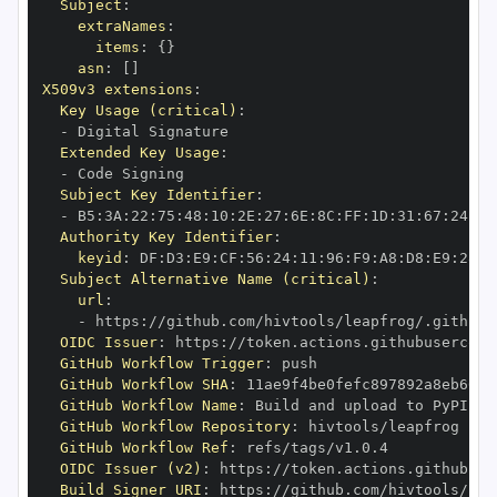
Subject
:
extraNames
:
items
:
{
}
asn
:
[
]
X509v3 extensions
:
Key Usage (critical)
:
-
Extended Key Usage
:
-
Subject Key Identifier
:
-
 B5
:
3A
:
22
:
75
:
48
:
10
:
2E
:
27
:
6E
:
8C
:
FF
:
1D
:
31
:
67
:
24
:
D5
Authority Key Identifier
:
keyid
:
 DF
:
D3
:
E9
:
CF
:
56
:
24
:
11
:
96
:
F9
:
A8
:
D8
:
E9
:
28
:
5
Subject Alternative Name (critical)
:
url
:
-
 https
:
//github.com/hivtools/leapfrog/.github/
OIDC Issuer
:
 https
:
GitHub Workflow Trigger
:
GitHub Workflow SHA
:
GitHub Workflow Name
:
GitHub Workflow Repository
:
GitHub Workflow Ref
:
OIDC Issuer (v2)
:
 https
:
Build Signer URI
:
 https
:
//github.com/hivtools/lea