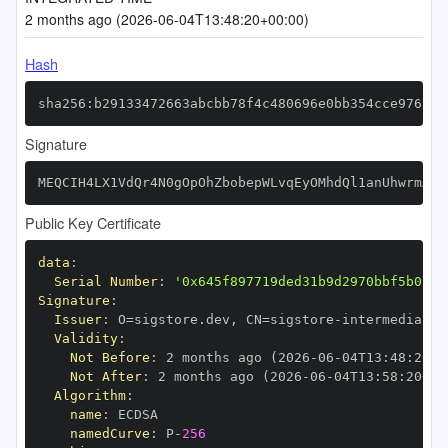
2 months ago (2026-06-04T13:48:20+00:00)
Hash
sha256:b29133472663abcbb78f4c480696e0bb354cce976257
Signature
MEQCIH4LX1VdQr4N0gOpOhZbobepWLvqEyOMhdQl1anUhwrmAiA
Public Key Certificate
data
:
Serial Number
:
'0x645f897719ded31b9d2970bbf5b013e
Signature
:
Issuer
:
 O=sigstore.dev
,
 CN=sigstore
-
Validity
:
Not Before
:
 2 months ago (2026
-
06
-
04T13
:
48
:
20+0
Not After
:
 2 months ago (2026
-
06
-
04T13
:
58
:
20+00
Algorithm
:
name
:
namedCurve
:
 P
-
256