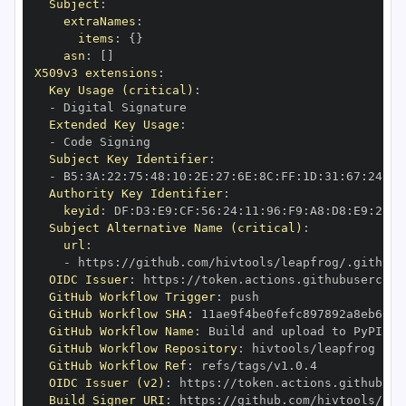
Subject
:
extraNames
:
items
:
{
}
asn
:
[
]
X509v3 extensions
:
Key Usage (critical)
:
-
Extended Key Usage
:
-
Subject Key Identifier
:
-
 B5
:
3A
:
22
:
75
:
48
:
10
:
2E
:
27
:
6E
:
8C
:
FF
:
1D
:
31
:
67
:
24
:
D5
Authority Key Identifier
:
keyid
:
 DF
:
D3
:
E9
:
CF
:
56
:
24
:
11
:
96
:
F9
:
A8
:
D8
:
E9
:
28
:
5
Subject Alternative Name (critical)
:
url
:
-
 https
:
//github.com/hivtools/leapfrog/.github/
OIDC Issuer
:
 https
:
GitHub Workflow Trigger
:
GitHub Workflow SHA
:
GitHub Workflow Name
:
GitHub Workflow Repository
:
GitHub Workflow Ref
:
OIDC Issuer (v2)
:
 https
:
Build Signer URI
:
 https
:
//github.com/hivtools/lea