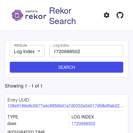
Rekor
Search
Attribute
Log Index
Log Index
SEARCH
Showing
1
-
1
of
1
Entry UUID:
108e9186e8c5677a4c88566d1a7d0333a54017dfdbd5ab22463d4c9cc9dfeefe21765f417e8e8046
TYPE
LOG INDEX
dsse
1720688502
INTEGRATED TIME