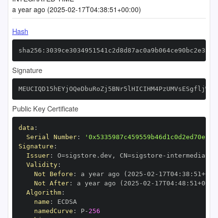
a year ago (2025-02-17T04:38:51+00:00)
Hash
sha256:3039ce3034951541c2d8d87ac0a9b064ce90bc2e3ccb
Signature
MEUCIQD15hEYjOQeDbuRoZj5BNr5lHICIHM4PzUMVsESgfljWgI
Public Key Certificate
data
:
Serial Number
:
'0x5335987c459559b46d1c0d2ed70efa0
Signature
:
Issuer
:
 O=sigstore.dev
,
 CN=sigstore
-
Validity
:
Not Before
:
 a year ago (2025
-
02
-
17T04
:
38
:
51+00
:
Not After
:
 a year ago (2025
-
02
-
17T04
:
48
:
51+00
:
Algorithm
:
name
:
namedCurve
:
 P
-
256