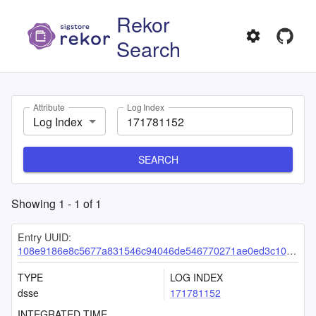
Rekor
Search
Attribute
Log Index
Log Index
SEARCH
Showing
1
-
1
of
1
Entry UUID:
108e9186e8c5677a831546c94046de546770271ae0ed3c10dabceb57f8e6a320bd03c5004b803086
TYPE
LOG INDEX
dsse
171781152
INTEGRATED TIME