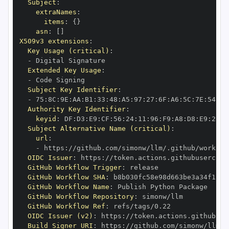
Subject
:
extraNames
:
items
:
{
}
asn
:
[
]
X509v3 extensions
:
Key Usage (critical)
:
-
Extended Key Usage
:
-
Subject Key Identifier
:
-
 75
:
8C
:
9E
:
AA
:
B1
:
33
:
48
:
A5
:
97
:
27
:
6F
:
A6
:
5C
:
7E
:
54
:
9E
Authority Key Identifier
:
keyid
:
 DF
:
D3
:
E9
:
CF
:
56
:
24
:
11
:
96
:
F9
:
A8
:
D8
:
E9
:
28
:
5
Subject Alternative Name (critical)
:
url
:
-
 https
:
OIDC Issuer
:
 https
:
GitHub Workflow Trigger
:
GitHub Workflow SHA
:
GitHub Workflow Name
:
GitHub Workflow Repository
:
GitHub Workflow Ref
:
OIDC Issuer (v2)
:
 https
:
Build Signer URI
:
 https
: