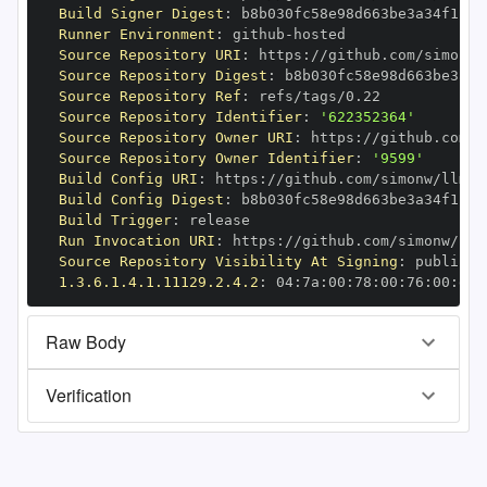
Build Signer Digest
:
Runner Environment
:
 github
-
Source Repository URI
:
 https
:
Source Repository Digest
:
Source Repository Ref
:
Source Repository Identifier
:
'622352364'
Source Repository Owner URI
:
 https
:
Source Repository Owner Identifier
:
'9599'
Build Config URI
:
 https
:
Build Config Digest
:
Build Trigger
:
Run Invocation URI
:
 https
:
Source Repository Visibility At Signing
:
1.3.6.1.4.1.11129.2.4.2
:
 04
:
7a
:
00
:
78
:
00
:
76
:
00
:
dd
:
Raw Body
Verification