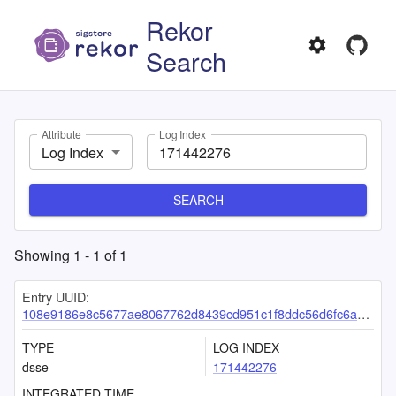
Rekor
Search
Attribute
Log Index
Log Index
SEARCH
Showing
1
-
1
of
1
Entry UUID:
108e9186e8c5677ae8067762d8439cd951c1f8ddc56d6fc6a30836c7fa209c9c9595f39821e0ca02
TYPE
LOG INDEX
dsse
171442276
INTEGRATED TIME