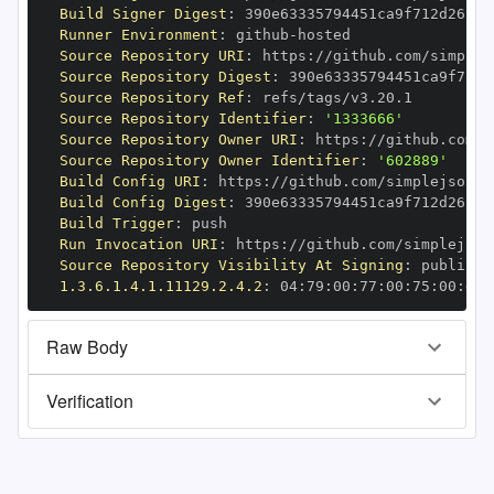
Build Signer Digest
:
Runner Environment
:
 github
-
Source Repository URI
:
 https
:
Source Repository Digest
:
Source Repository Ref
:
Source Repository Identifier
:
'1333666'
Source Repository Owner URI
:
 https
:
Source Repository Owner Identifier
:
'602889'
Build Config URI
:
 https
:
//github.com/simplejson/s
Build Config Digest
:
Build Trigger
:
Run Invocation URI
:
 https
:
Source Repository Visibility At Signing
:
1.3.6.1.4.1.11129.2.4.2
:
 04
:
79
:
00
:
77
:
00
:
75
:
00
:
dd
:
Raw Body
Verification