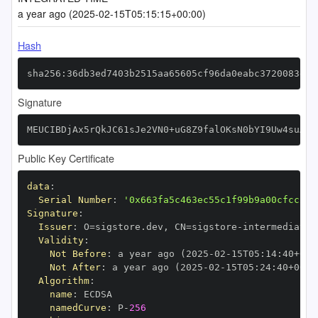
a year ago (2025-02-15T05:15:15+00:00)
Hash
sha256:36db3ed7403b2515aa65605cf96da0eabc3720083ee5
Signature
MEUCIBDjAx5rQkJC61sJe2VN0+uG8Z9falOKsN0bYI9Uw4suAiE
Public Key Certificate
data
:
Serial Number
:
'0x663fa5c463ec55c1f99b9a00cfcc2a6
Signature
:
Issuer
:
 O=sigstore.dev
,
 CN=sigstore
-
Validity
:
Not Before
:
 a year ago (2025
-
02
-
15T05
:
14
:
40+00
:
Not After
:
 a year ago (2025
-
02
-
15T05
:
24
:
40+00
:
Algorithm
:
name
:
namedCurve
:
 P
-
256