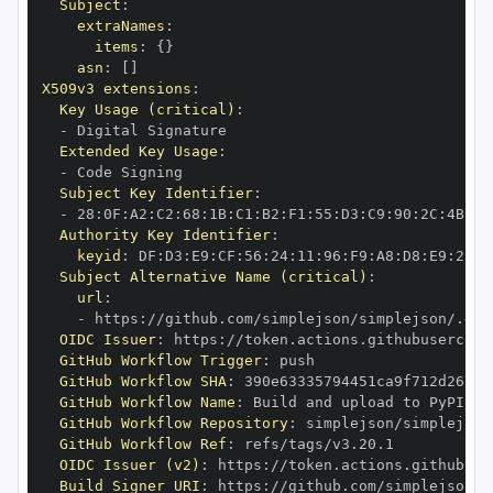
Subject
:
extraNames
:
items
:
{
}
asn
:
[
]
X509v3 extensions
:
Key Usage (critical)
:
-
Extended Key Usage
:
-
Subject Key Identifier
:
-
 28
:
0F
:
A2
:
C2
:
68
:
1B
:
C1
:
B2
:
F1
:
55
:
D3
:
C9
:
90
:
2C
:
4B
:
DD
Authority Key Identifier
:
keyid
:
 DF
:
D3
:
E9
:
CF
:
56
:
24
:
11
:
96
:
F9
:
A8
:
D8
:
E9
:
28
:
5
Subject Alternative Name (critical)
:
url
:
-
 https
:
//github.com/simplejson/simplejson/.git
OIDC Issuer
:
 https
:
GitHub Workflow Trigger
:
GitHub Workflow SHA
:
GitHub Workflow Name
:
GitHub Workflow Repository
:
GitHub Workflow Ref
:
OIDC Issuer (v2)
:
 https
:
Build Signer URI
:
 https
:
//github.com/simplejson/s