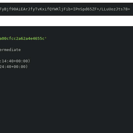
FyBjf90AiEArJfyTvKxifQYWKljFib+IPnSpd65ZF+/LLuUozJts78=
a00cfcc2a62a4e4655c'
:
14
:
40+00
:
24
:
40+00
: