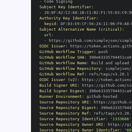
-
Subject Key Identifier
:
-
 28
:
0F
:
A2
:
C2
:
68
:
1B
:
C1
:
B2
:
F1
:
55
:
D3
:
C9
:
9
Authority Key Identifier
:
keyid
:
 DF
:
D3
:
E9
:
CF
:
56
:
24
:
11
:
96
:
F9
:
A8
:
Subject Alternative Name (critical)
:
url
:
-
 https
:
//github.com/simplejson/simpl
OIDC Issuer
:
 https
:
GitHub Workflow Trigger
:
GitHub Workflow SHA
:
GitHub Workflow Name
:
GitHub Workflow Repository
:
GitHub Workflow Ref
:
OIDC Issuer (v2)
:
 https
:
Build Signer URI
:
 https
:
//github.com/si
Build Signer Digest
:
Runner Environment
:
 github
-
Source Repository URI
:
 https
:
Source Repository Digest
:
Source Repository Ref
:
Source Repository Identifier
:
'1333666'
Source Repository Owner URI
:
 https
:
Source Repository Owner Identifier
:
'60