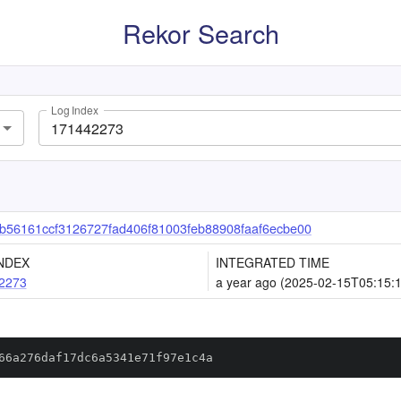
Rekor Search
Log Index
56161ccf3126727fad406f81003feb88908faaf6ecbe00
NDEX
INTEGRATED TIME
2273
a year ago (2025-02-15T05:15:
66a276daf17dc6a5341e71f97e1c4a