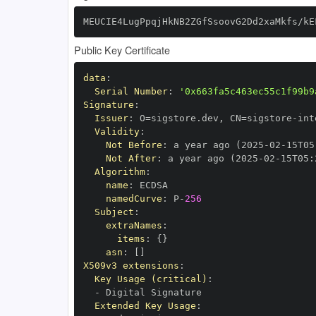
MEUCIE4LugPpqjHkNB2ZGfSsoovG2Dd2xaMkfs/kE
Public Key Certificate
data
:
Serial Number
:
'0x663fa5c463ec55c1f99b9
Signature
:
Issuer
:
 O=sigstore.dev
,
 CN=sigstore
-
Validity
:
Not Before
:
 a year ago (2025
-
02
-
15T05
Not After
:
 a year ago (2025
-
02
-
15T05
:
Algorithm
:
name
:
namedCurve
:
 P
-
256
Subject
:
extraNames
:
items
:
{
}
asn
:
[
]
X509v3 extensions
:
Key Usage (critical)
:
-
Extended Key Usage
: