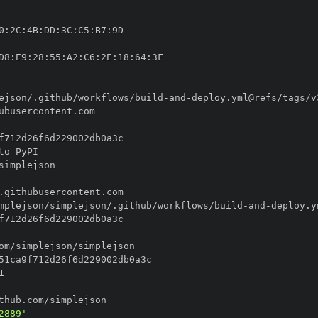
0
:
2C
:
4B
:
DD
:
3C
:
C5
:
B7
:
D8
:
E9
:
28
:
55
:
A2
:
C6
:
2E
:
18
:
64
:
ejson/.github/workflows/build
-
and
-
mplejson/simplejson/.github/workflows/build
-
and
-
2889'