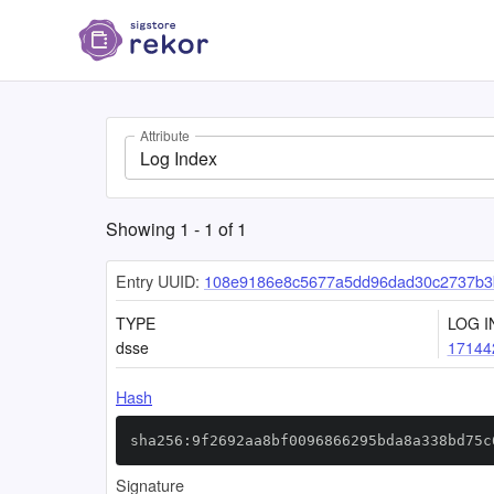
Attribute
Log Index
Showing
1
-
1
of
1
Entry UUID:
108e9186e8c5677a5dd96dad30c2737b3b
TYPE
LOG I
dsse
17144
Hash
sha256:9f2692aa8bf0096866295bda8a338bd75c
Signature