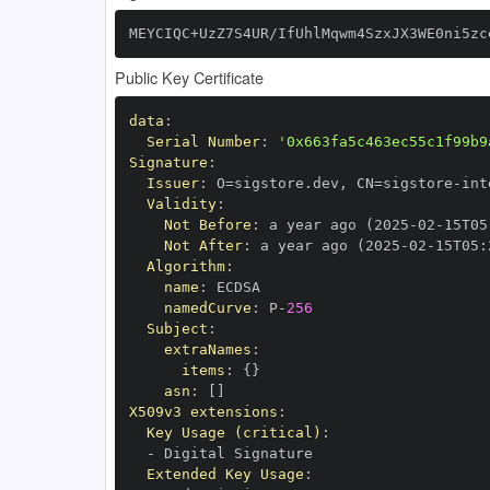
MEYCIQC+UzZ7S4UR/IfUhlMqwm4SzxJX3WE0ni5zc
Public Key Certificate
data
:
Serial Number
:
'0x663fa5c463ec55c1f99b9
Signature
:
Issuer
:
 O=sigstore.dev
,
 CN=sigstore
-
Validity
:
Not Before
:
 a year ago (2025
-
02
-
15T05
Not After
:
 a year ago (2025
-
02
-
15T05
:
Algorithm
:
name
:
namedCurve
:
 P
-
256
Subject
:
extraNames
:
items
:
{
}
asn
:
[
]
X509v3 extensions
:
Key Usage (critical)
:
-
Extended Key Usage
: