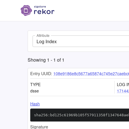
Attribute
Log Index
Showing
1
-
1
of
1
Entry UUID:
108e9186e8c5677a65874c745e27caebc
TYPE
LOG I
dsse
17144
Hash
sha256:bd125c61969b105f57911358f1347648ae
Signature