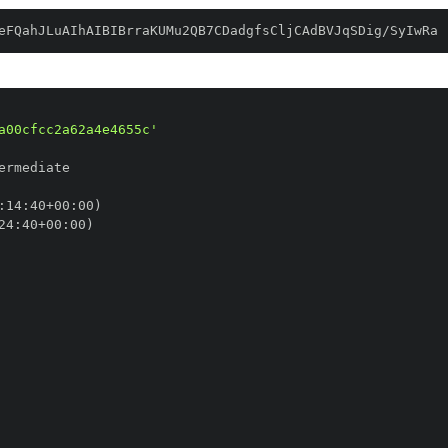
eFQahJLuAIhAIBIBrraKUMu2QB7CDadgfsCljCAdBVJqSDig/SyIwRa
a00cfcc2a62a4e4655c'
:
14
:
40+00
:
24
:
40+00
: