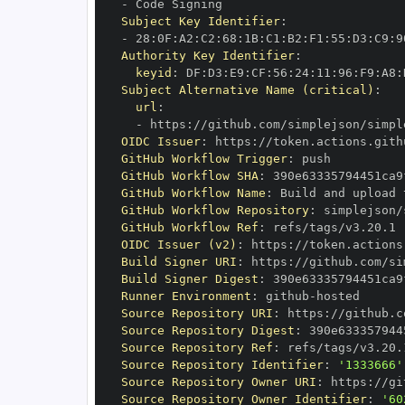
-
Subject Key Identifier
:
-
 28
:
0F
:
A2
:
C2
:
68
:
1B
:
C1
:
B2
:
F1
:
55
:
D3
:
C9
:
9
Authority Key Identifier
:
keyid
:
 DF
:
D3
:
E9
:
CF
:
56
:
24
:
11
:
96
:
F9
:
A8
:
Subject Alternative Name (critical)
:
url
:
-
 https
:
//github.com/simplejson/simpl
OIDC Issuer
:
 https
:
GitHub Workflow Trigger
:
GitHub Workflow SHA
:
GitHub Workflow Name
:
GitHub Workflow Repository
:
GitHub Workflow Ref
:
OIDC Issuer (v2)
:
 https
:
Build Signer URI
:
 https
:
//github.com/si
Build Signer Digest
:
Runner Environment
:
 github
-
Source Repository URI
:
 https
:
Source Repository Digest
:
Source Repository Ref
:
Source Repository Identifier
:
'1333666'
Source Repository Owner URI
:
 https
:
Source Repository Owner Identifier
:
'60