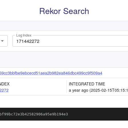
Rekor Search
Log Index
69cc3bbfbe9ebcecd51aea2b982ea846dbc499cc9f509a4
NDEX
INTEGRATED TIME
2272
a year ago (2025-02-15T05:15:
bf99bc72e3b42582906a95e9b194e3