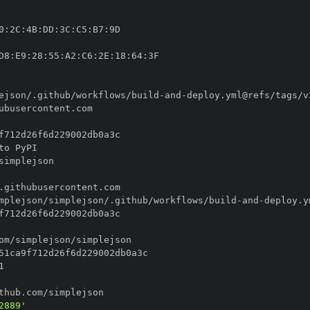
0
:
2C
:
4B
:
DD
:
3C
:
C5
:
B7
:
D8
:
E9
:
28
:
55
:
A2
:
C6
:
2E
:
18
:
64
:
ejson/.github/workflows/build
-
and
-
mplejson/simplejson/.github/workflows/build
-
and
-
2889'