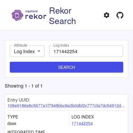
Rekor
Search
Attribute
Log Index
Log Index
SEARCH
Showing
1
-
1
of
1
Entry UUID:
108e9186e8c5677a1f7948bbc9a3b0dbf2c777cfa7dc54912d68a898ee8c98366b1c097f22959b7c
TYPE
LOG INDEX
dsse
171442254
INTEGRATED TIME