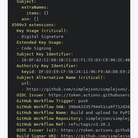
Subject
:
extraNames
:
items
:
{
}
asn
:
[
]
X509v3 extensions
:
Key Usage (critical)
:
-
Extended Key Usage
:
-
Subject Key Identifier
:
-
 28
:
0F
:
A2
:
C2
:
68
:
1B
:
C1
:
B2
:
F1
:
55
:
D3
:
C9
:
90
:
2C
:
4B
:
DD
Authority Key Identifier
:
keyid
:
 DF
:
D3
:
E9
:
CF
:
56
:
24
:
11
:
96
:
F9
:
A8
:
D8
:
E9
:
28
:
5
Subject Alternative Name (critical)
:
url
:
-
 https
:
//github.com/simplejson/simplejson/.git
OIDC Issuer
:
 https
:
GitHub Workflow Trigger
:
GitHub Workflow SHA
:
GitHub Workflow Name
:
GitHub Workflow Repository
:
GitHub Workflow Ref
:
OIDC Issuer (v2)
:
 https
:
Build Signer URI
:
 https
:
//github.com/simplejson/s