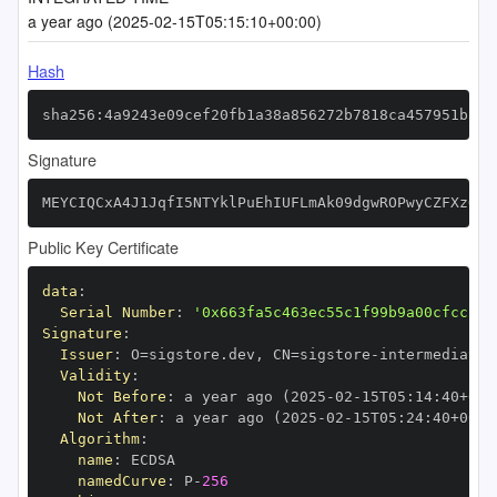
a year ago (2025-02-15T05:15:10+00:00)
Hash
sha256:4a9243e09cef20fb1a38a856272b7818ca457951b330
Signature
MEYCIQCxA4J1JqfI5NTYklPuEhIUFLmAk09dgwROPwyCZFXzQgI
Public Key Certificate
data
:
Serial Number
:
'0x663fa5c463ec55c1f99b9a00cfcc2a6
Signature
:
Issuer
:
 O=sigstore.dev
,
 CN=sigstore
-
Validity
:
Not Before
:
 a year ago (2025
-
02
-
15T05
:
14
:
40+00
:
Not After
:
 a year ago (2025
-
02
-
15T05
:
24
:
40+00
:
Algorithm
:
name
:
namedCurve
:
 P
-
256