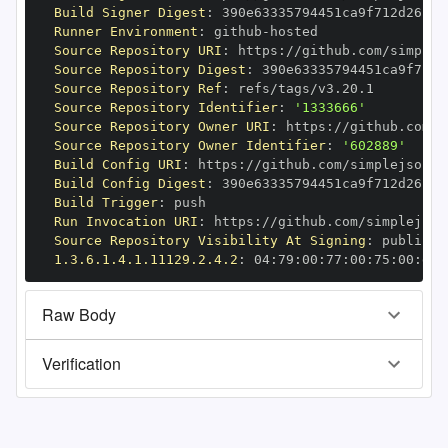
Build Signer Digest
:
Runner Environment
:
 github
-
Source Repository URI
:
 https
:
Source Repository Digest
:
Source Repository Ref
:
Source Repository Identifier
:
'1333666'
Source Repository Owner URI
:
 https
:
Source Repository Owner Identifier
:
'602889'
Build Config URI
:
 https
:
//github.com/simplejson/s
Build Config Digest
:
Build Trigger
:
Run Invocation URI
:
 https
:
Source Repository Visibility At Signing
:
1.3.6.1.4.1.11129.2.4.2
:
 04
:
79
:
00
:
77
:
00
:
75
:
00
:
dd
:
Raw Body
Verification