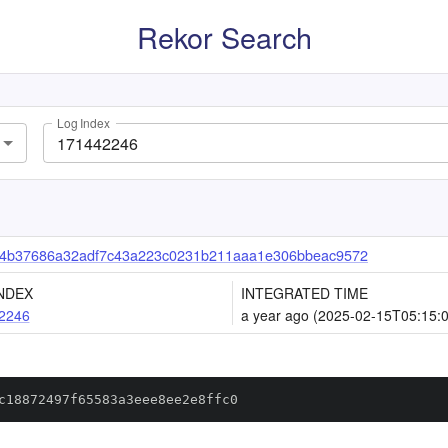
Rekor Search
Log Index
4b37686a32adf7c43a223c0231b211aaa1e306bbeac9572
NDEX
INTEGRATED TIME
2246
a year ago (2025-02-15T05:15:
c18872497f65583a3eee8ee2e8ffc0