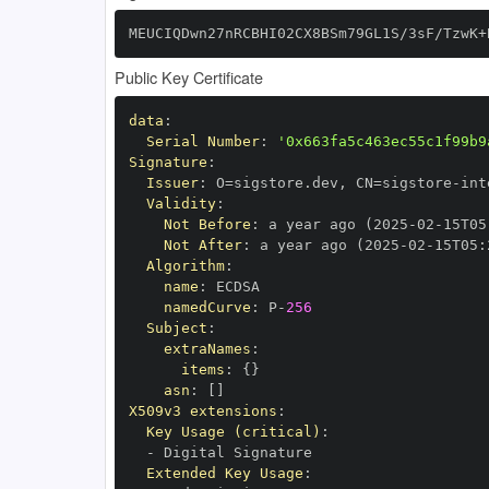
MEUCIQDwn27nRCBHI02CX8BSm79GL1S/3sF/TzwK+
Public Key Certificate
data
:
Serial Number
:
'0x663fa5c463ec55c1f99b9
Signature
:
Issuer
:
 O=sigstore.dev
,
 CN=sigstore
-
Validity
:
Not Before
:
 a year ago (2025
-
02
-
15T05
Not After
:
 a year ago (2025
-
02
-
15T05
:
Algorithm
:
name
:
namedCurve
:
 P
-
256
Subject
:
extraNames
:
items
:
{
}
asn
:
[
]
X509v3 extensions
:
Key Usage (critical)
:
-
Extended Key Usage
: