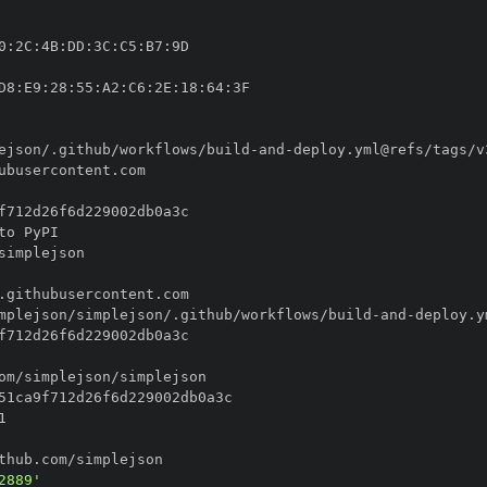
0
:
2C
:
4B
:
DD
:
3C
:
C5
:
B7
:
D8
:
E9
:
28
:
55
:
A2
:
C6
:
2E
:
18
:
64
:
ejson/.github/workflows/build
-
and
-
mplejson/simplejson/.github/workflows/build
-
and
-
2889'