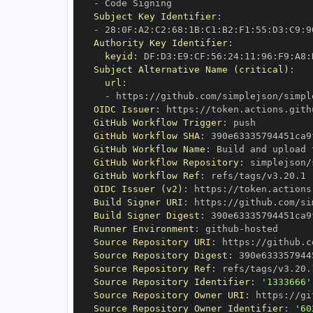
-
Subject Key Identifier
:
-
 28
:
0F
:
A2
:
C2
:
68
:
1B
:
C1
:
B2
:
F1
:
55
:
D3
:
C9
:
9
Authority Key Identifier
:
keyid
:
 DF
:
D3
:
E9
:
CF
:
56
:
24
:
11
:
96
:
F9
:
A8
:
Subject Alternative Name (critical)
:
url
:
-
 https
:
//github.com/simplejson/simpl
OIDC Issuer
:
 https
:
GitHub Workflow Trigger
:
GitHub Workflow SHA
:
GitHub Workflow Name
:
GitHub Workflow Repository
:
GitHub Workflow Ref
:
OIDC Issuer (v2)
:
 https
:
Build Signer URI
:
 https
:
//github.com/si
Build Signer Digest
:
Runner Environment
:
 github
-
Source Repository URI
:
 https
:
Source Repository Digest
:
Source Repository Ref
:
Source Repository Identifier
:
'1333666'
Source Repository Owner URI
:
 https
:
Source Repository Owner Identifier
:
'60