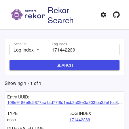
Rekor
Search
Attribute
Log Index
Log Index
SEARCH
Showing
1
-
1
of
1
Entry UUID:
108e9186e8c5677ab1ad77f8d1ecb3a09e3a303fba32ef1cc81335a6456a6d62e999343494c3cfe0
TYPE
LOG INDEX
dsse
171442239
INTEGRATED TIME