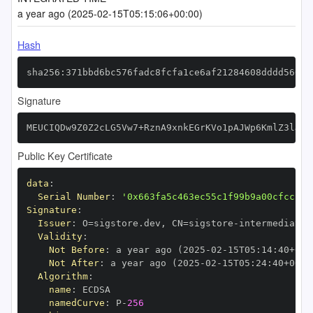
a year ago (2025-02-15T05:15:06+00:00)
Hash
sha256:371bbd6bc576fadc8fcfa1ce6af21284608dddd56066
Signature
MEUCIQDw9Z0Z2cLG5Vw7+RznA9xnkEGrKVo1pAJWp6KmlZ3lJgI
Public Key Certificate
data
:
Serial Number
:
'0x663fa5c463ec55c1f99b9a00cfcc2a6
Signature
:
Issuer
:
 O=sigstore.dev
,
 CN=sigstore
-
Validity
:
Not Before
:
 a year ago (2025
-
02
-
15T05
:
14
:
40+00
:
Not After
:
 a year ago (2025
-
02
-
15T05
:
24
:
40+00
:
Algorithm
:
name
:
namedCurve
:
 P
-
256