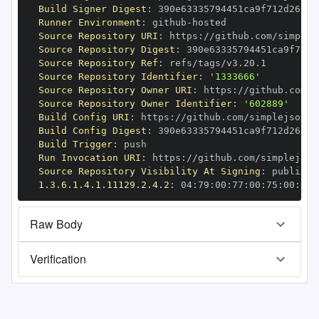
Build Signer Digest
:
Runner Environment
:
 github
-
Source Repository URI
:
 https
:
Source Repository Digest
:
Source Repository Ref
:
Source Repository Identifier
:
'1333666'
Source Repository Owner URI
:
 https
:
Source Repository Owner Identifier
:
'602889'
Build Config URI
:
 https
:
//github.com/simplejson/s
Build Config Digest
:
Build Trigger
:
Run Invocation URI
:
 https
:
Source Repository Visibility At Signing
:
1.3.6.1.4.1.11129.2.4.2
:
 04
:
79
:
00
:
77
:
00
:
75
:
00
:
dd
:
Raw Body
Verification