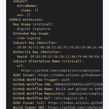
Subject
:
extraNames
:
items
:
{
}
asn
:
[
]
X509v3 extensions
:
Key Usage (critical)
:
-
Extended Key Usage
:
-
Subject Key Identifier
:
-
 28
:
0F
:
A2
:
C2
:
68
:
1B
:
C1
:
B2
:
F1
:
55
:
D3
:
C9
:
90
:
2C
:
4B
:
DD
Authority Key Identifier
:
keyid
:
 DF
:
D3
:
E9
:
CF
:
56
:
24
:
11
:
96
:
F9
:
A8
:
D8
:
E9
:
28
:
5
Subject Alternative Name (critical)
:
url
:
-
 https
:
//github.com/simplejson/simplejson/.git
OIDC Issuer
:
 https
:
GitHub Workflow Trigger
:
GitHub Workflow SHA
:
GitHub Workflow Name
:
GitHub Workflow Repository
:
GitHub Workflow Ref
:
OIDC Issuer (v2)
:
 https
:
Build Signer URI
:
 https
:
//github.com/simplejson/s