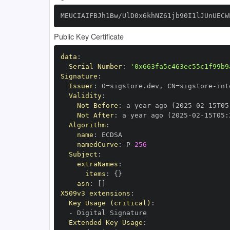
MEUCIAIFBJh1Bw/UlD0x6khNZ61jb90I1lJUnUECW
Public Key Certificate
data
:
Serial Number
:
'0x663fa5c463ec55c1f99b9
Signature
:
Issuer
:
 O=sigstore.dev
,
 CN=sigstore
-
Validity
:
Not Before
:
 a year ago (2025
-
02
-
15T05
Not After
:
 a year ago (2025
-
02
-
15T05
:
Algorithm
:
name
:
namedCurve
:
 P
-
256
Subject
:
extraNames
:
items
:
{
}
asn
:
[
]
X509v3 extensions
:
Key Usage (critical)
:
-
Extended Key Usage
: