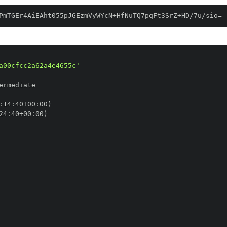
PmTGEr4AiEAht055pJGEzmVyWYcN+HfNuTQ7pqFt3SrZ+HD/7u/sio=
a00cfcc2a62a4e4655c'
:
14
:
40+00
:
24
:
40+00
: