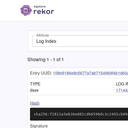
Attribute
Log Index
Showing
1
-
1
of
1
Entry UUID:
108e9186e8c5677a7ab7154969f4b1d60
TYPE
LOG I
dsse
17144
Hash
sha256:f2811a3eb36e082cd66590dc3c2491cb89
Signature