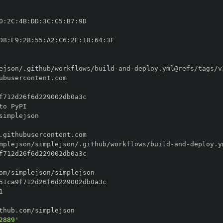
0
:
2C
:
4B
:
DD
:
3C
:
C5
:
B7
:
D8
:
E9
:
28
:
55
:
A2
:
C6
:
2E
:
18
:
64
:
ejson/.github/workflows/build
-
and
-
mplejson/simplejson/.github/workflows/build
-
and
-
2889'