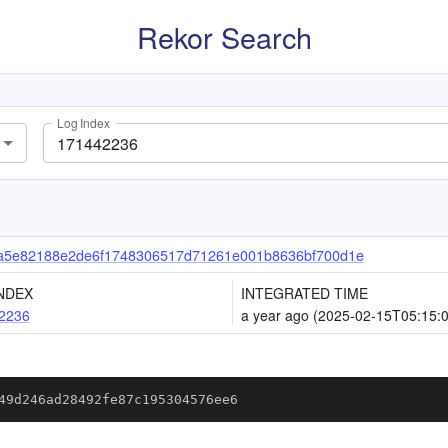
Rekor Search
Log Index
a5e82188e2de6f1748306517d71261e001b8636bf700d1e
NDEX
INTEGRATED TIME
2236
a year ago (2025-02-15T05:15:
49d246ad28492fe87c195304576ee6