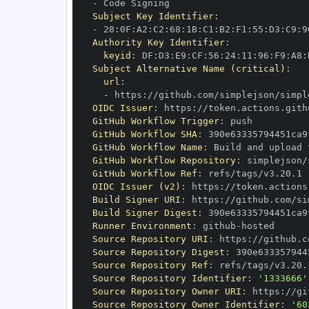
-
Subject Key Identifier
:
-
 28
:
0F
:
A2
:
C2
:
68
:
1B
:
C1
:
B2
:
F1
:
55
:
D3
:
C9
:
9
Authority Key Identifier
:
keyid
:
 DF
:
D3
:
E9
:
CF
:
56
:
24
:
11
:
96
:
F9
:
A8
:
Subject Alternative Name (critical)
:
url
:
-
 https
:
//github.com/simplejson/simpl
OIDC Issuer
:
 https
:
GitHub Workflow Trigger
:
GitHub Workflow SHA
:
GitHub Workflow Name
:
GitHub Workflow Repository
:
GitHub Workflow Ref
:
OIDC Issuer (v2)
:
 https
:
Build Signer URI
:
 https
:
//github.com/si
Build Signer Digest
:
Runner Environment
:
 github
-
Source Repository URI
:
 https
:
Source Repository Digest
:
Source Repository Ref
:
Source Repository Identifier
:
'1333666'
Source Repository Owner URI
:
 https
:
Source Repository Owner Identifier
:
'60