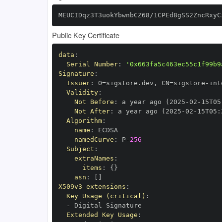
MEUCIDqz3T3uokYbwnbCZ68/1CPEd8gSS2ZncRxyC
Public Key Certificate
data
:
Serial Number
:
'0x663fa5c463ec55c1f99b9
Signature
:
Issuer
:
 O=sigstore.dev
,
 CN=sigstore
-
Validity
:
Not Before
:
 a year ago (2025
-
02
-
15T05
Not After
:
 a year ago (2025
-
02
-
15T05
:
Algorithm
:
name
:
namedCurve
:
 P
-
256
Subject
:
extraNames
:
items
:
{
}
asn
:
[
]
X509v3 extensions
:
Key Usage (critical)
:
-
Extended Key Usage
: