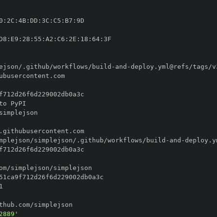
0
:
2C
:
4B
:
DD
:
3C
:
C5
:
B7
:
D8
:
E9
:
28
:
55
:
A2
:
C6
:
2E
:
18
:
64
:
ejson/.github/workflows/build
-
and
-
mplejson/simplejson/.github/workflows/build
-
and
-
2889'