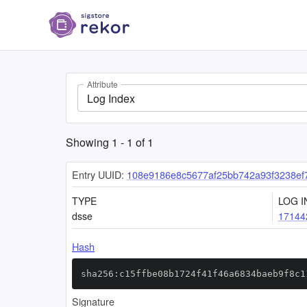
Attribute
Log Index
Showing
1
-
1
of
1
Entry UUID:
108e9186e8c5677af25bb742a93f3238e
TYPE
LOG I
dsse
17144
Hash
sha256:c15ffbe08b1724f41f46a6834baeb9f8c1
Signature