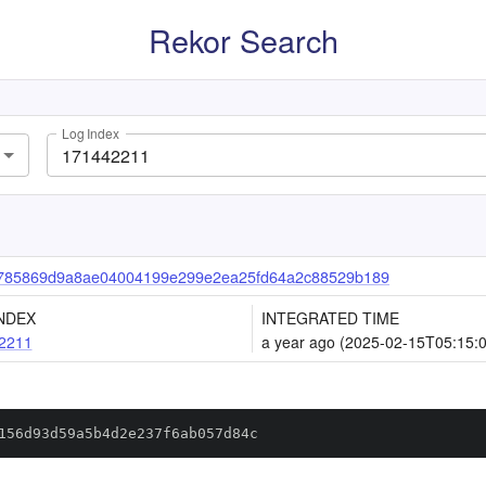
Rekor Search
Log Index
f785869d9a8ae04004199e299e2ea25fd64a2c88529b189
NDEX
INTEGRATED TIME
2211
a year ago (2025-02-15T05:15:
156d93d59a5b4d2e237f6ab057d84c