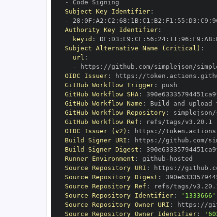
-
Subject Key Identifier
:
-
 28
:
0F
:
A2
:
C2
:
68
:
1B
:
C1
:
B2
:
F1
:
55
:
D3
:
C9
:
9
Authority Key Identifier
:
keyid
:
 DF
:
D3
:
E9
:
CF
:
56
:
24
:
11
:
96
:
F9
:
A8
:
Subject Alternative Name (critical)
:
url
:
-
 https
:
//github.com/simplejson/simpl
OIDC Issuer
:
 https
:
GitHub Workflow Trigger
:
GitHub Workflow SHA
:
GitHub Workflow Name
:
GitHub Workflow Repository
:
GitHub Workflow Ref
:
OIDC Issuer (v2)
:
 https
:
Build Signer URI
:
 https
:
//github.com/si
Build Signer Digest
:
Runner Environment
:
 github
-
Source Repository URI
:
 https
:
Source Repository Digest
:
Source Repository Ref
:
Source Repository Identifier
:
'1333666'
Source Repository Owner URI
:
 https
:
Source Repository Owner Identifier
:
'60