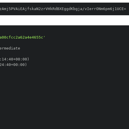
zAmj5PVAiEAjfskaN2zrVHkRdBXEggdKbgja/vIerrONm6pm6j1UCE=
a00cfcc2a62a4e4655c'
:
14
:
40+00
:
24
:
40+00
: