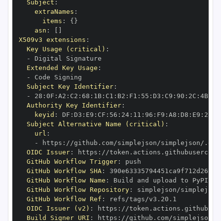
Subject
:
extraNames
:
items
:
{
}
asn
:
[
]
X509v3 extensions
:
Key Usage (critical)
:
-
Extended Key Usage
:
-
Subject Key Identifier
:
-
 28
:
0F
:
A2
:
C2
:
68
:
1B
:
C1
:
B2
:
F1
:
55
:
D3
:
C9
:
90
:
2C
:
4B
:
DD
Authority Key Identifier
:
keyid
:
 DF
:
D3
:
E9
:
CF
:
56
:
24
:
11
:
96
:
F9
:
A8
:
D8
:
E9
:
28
:
5
Subject Alternative Name (critical)
:
url
:
-
 https
:
//github.com/simplejson/simplejson/.git
OIDC Issuer
:
 https
:
GitHub Workflow Trigger
:
GitHub Workflow SHA
:
GitHub Workflow Name
:
GitHub Workflow Repository
:
GitHub Workflow Ref
:
OIDC Issuer (v2)
:
 https
:
Build Signer URI
:
 https
:
//github.com/simplejson/s