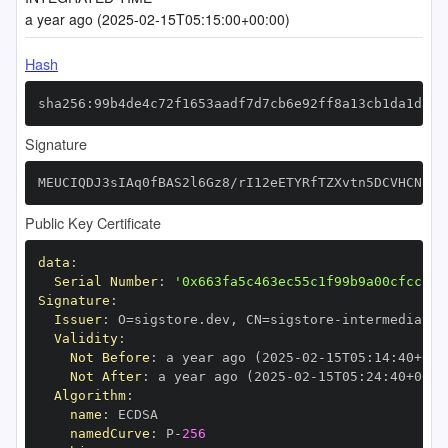
a year ago (2025-02-15T05:15:00+00:00)
Hash
sha256:99b4de4c72f1653aadf7d7cb6e92ff8a13cb1da1d542
Signature
MEUCIQDJ3sIAq0fBAS2l6Gz8/rI12eETYRfTZXvtn5DCVHCNkQI
Public Key Certificate
data
:
Serial Number
:
'0x663fa5c463ec55c1f99b9a00cfcc2a6
Signature
:
Issuer
:
 O=sigstore.dev
,
 CN=sigstore
-
Validity
:
Not Before
:
 a year ago (2025
-
02
-
15T05
:
14
:
40+00
:
Not After
:
 a year ago (2025
-
02
-
15T05
:
24
:
40+00
:
Algorithm
:
name
:
namedCurve
:
 P
-
256