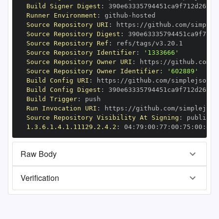
Build Signer Digest
:
Runner Environment
:
 github
-
Source Repository URI
:
 https
:
Source Repository Digest
:
Source Repository Ref
:
Source Repository Identifier
:
'1333666'
Source Repository Owner URI
:
 https
:
Source Repository Owner Identifier
:
'602889'
Build Config URI
:
 https
:
//github.com/simplejson/s
Build Config Digest
:
Build Trigger
:
Run Invocation URI
:
 https
:
Source Repository Visibility At Signing
:
1.3.6.1.4.1.11129.2.4.2
:
 04
:
79
:
00
:
77
:
00
:
75
:
00
:
dd
:
Raw Body
Verification