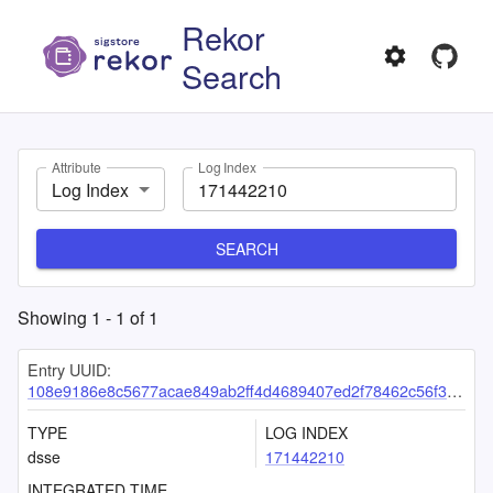
Rekor
Search
Attribute
Log Index
Log Index
SEARCH
Showing
1
-
1
of
1
Entry UUID:
108e9186e8c5677acae849ab2ff4d4689407ed2f78462c56f3df8d56f2970b219d2894eb5485bcd6
TYPE
LOG INDEX
dsse
171442210
INTEGRATED TIME