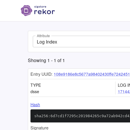
Attribute
Log Index
Showing
1
-
1
of
1
Entry UUID:
108e9186e8c5677a98402430ffe724245
TYPE
LOG I
dsse
17144
Hash
sha256:6d7cd1f7295c201984265c9a72ab942cd4
Signature