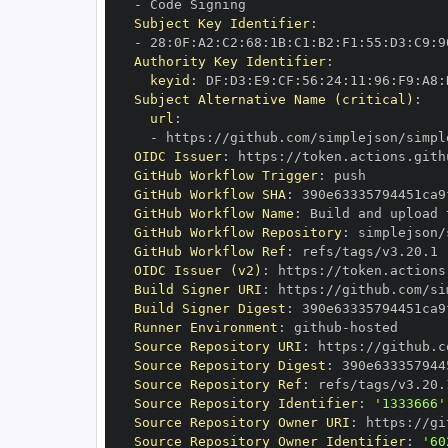
-
Subject Key Identifier
:
-
 28
:
0F
:
A2
:
C2
:
68
:
1B
:
C1
:
B2
:
F1
:
55
:
D3
:
C9
:
9
Authority Key Identifier
:
keyid
:
 DF
:
D3
:
E9
:
CF
:
56
:
24
:
11
:
96
:
F9
:
A8
:
Subject Alternative Name (critical)
:
url
:
-
 https
:
//github.com/simplejson/simpl
OIDC Issuer
:
 https
:
GitHub Workflow Trigger
:
GitHub Workflow SHA
:
GitHub Workflow Name
:
GitHub Workflow Repository
:
GitHub Workflow Ref
:
OIDC Issuer (v2)
:
 https
:
Build Signer URI
:
 https
:
//github.com/si
Build Signer Digest
:
Runner Environment
:
 github
-
Source Repository URI
:
 https
:
Source Repository Digest
:
Source Repository Ref
:
Source Repository Identifier
:
'1333666'
Source Repository Owner URI
:
 https
:
Source Repository Owner Identifier
:
'60