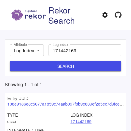
Rekor
Search
Attribute
Log Index
Log Index
SEARCH
Showing
1
-
1
of
1
Entry UUID:
108e9186e8c5677a1859c74aab097f8b9e839ef2e5ec7d9fce69ef3682f90fe29208d970e6e4266c
TYPE
LOG INDEX
dsse
171442169
INTEGRATED TIME