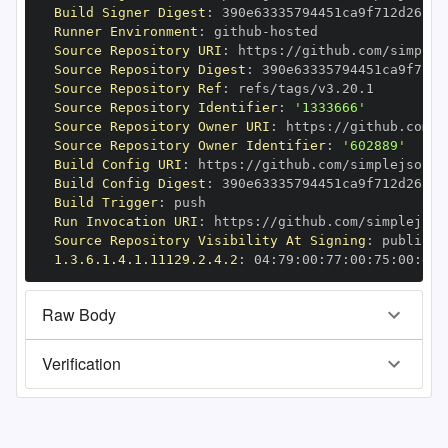
Build Signer Digest
:
Runner Environment
:
 github
-
Source Repository URI
:
 https
:
Source Repository Digest
:
Source Repository Ref
:
Source Repository Identifier
:
'1333666'
Source Repository Owner URI
:
 https
:
Source Repository Owner Identifier
:
'602889'
Build Config URI
:
 https
:
//github.com/simplejson/s
Build Config Digest
:
Build Trigger
:
Run Invocation URI
:
 https
:
Source Repository Visibility At Signing
:
1.3.6.1.4.1.11129.2.4.2
:
 04
:
79
:
00
:
77
:
00
:
75
:
00
:
dd
:
Raw Body
Verification