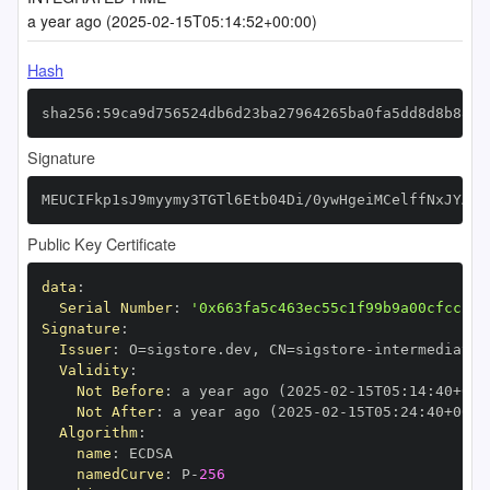
a year ago (2025-02-15T05:14:52+00:00)
Hash
sha256:59ca9d756524db6d23ba27964265ba0fa5dd8d8b8828
Signature
MEUCIFkp1sJ9myymy3TGTl6Etb04Di/0ywHgeiMCelffNxJYAiE
Public Key Certificate
data
:
Serial Number
:
'0x663fa5c463ec55c1f99b9a00cfcc2a6
Signature
:
Issuer
:
 O=sigstore.dev
,
 CN=sigstore
-
Validity
:
Not Before
:
 a year ago (2025
-
02
-
15T05
:
14
:
40+00
:
Not After
:
 a year ago (2025
-
02
-
15T05
:
24
:
40+00
:
Algorithm
:
name
:
namedCurve
:
 P
-
256