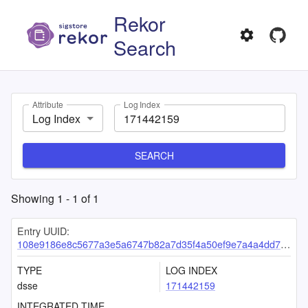
Rekor
Search
Attribute
Log Index
Log Index
SEARCH
Showing
1
-
1
of
1
Entry UUID:
108e9186e8c5677a3e5a6747b82a7d35f4a50ef9e7a4a4dd7bf67a9ee024940d23728d48ce18b8d0
TYPE
LOG INDEX
dsse
171442159
INTEGRATED TIME