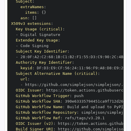
Subject
:
extraNames
:
items
:
{
}
asn
:
[
]
X509v3 extensions
:
Key Usage (critical)
:
-
Extended Key Usage
:
-
Subject Key Identifier
:
-
 28
:
0F
:
A2
:
C2
:
68
:
1B
:
C1
:
B2
:
F1
:
55
:
D3
:
C9
:
90
:
2C
:
4B
:
DD
Authority Key Identifier
:
keyid
:
 DF
:
D3
:
E9
:
CF
:
56
:
24
:
11
:
96
:
F9
:
A8
:
D8
:
E9
:
28
:
5
Subject Alternative Name (critical)
:
url
:
-
 https
:
//github.com/simplejson/simplejson/.git
OIDC Issuer
:
 https
:
GitHub Workflow Trigger
:
GitHub Workflow SHA
:
GitHub Workflow Name
:
GitHub Workflow Repository
:
GitHub Workflow Ref
:
OIDC Issuer (v2)
:
 https
:
Build Signer URI
:
 https
:
//github.com/simplejson/s