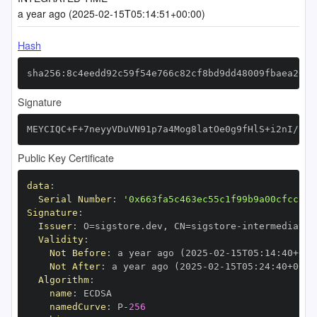
a year ago (2025-02-15T05:14:51+00:00)
Hash
sha256:8c4eedd92c59f54e766c82cf8bd9dd48009fbaea2608
Signature
MEYCIQC+F+7neyyVDuVN91p7a4Mog8latOe0g9fHlS+i2nI/2gI
Public Key Certificate
data
:
Serial Number
:
'0x663fa5c463ec55c1f99b9a00cfcc2a6
Signature
:
Issuer
:
 O=sigstore.dev
,
 CN=sigstore
-
Validity
:
Not Before
:
 a year ago (2025
-
02
-
15T05
:
14
:
40+00
:
Not After
:
 a year ago (2025
-
02
-
15T05
:
24
:
40+00
:
Algorithm
:
name
:
namedCurve
:
 P
-
256