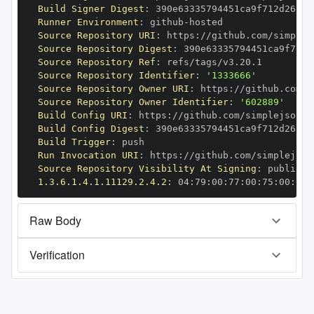
Build Signer Digest
:
Runner Environment
:
 github
-
Source Repository URI
:
 https
:
Source Repository Digest
:
Source Repository Ref
:
Source Repository Identifier
:
'1333666'
Source Repository Owner URI
:
 https
:
Source Repository Owner Identifier
:
'602889'
Build Config URI
:
 https
:
//github.com/simplejson/s
Build Config Digest
:
Build Trigger
:
Run Invocation URI
:
 https
:
Source Repository Visibility At Signing
:
1.3.6.1.4.1.11129.2.4.2
:
 04
:
79
:
00
:
77
:
00
:
75
:
00
:
dd
:
Raw Body
Verification