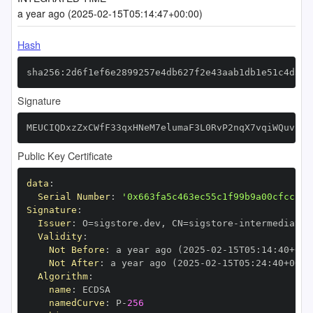
a year ago (2025-02-15T05:14:47+00:00)
Hash
sha256:2d6f1ef6e2899257e4db627f2e43aab1db1e51c4d33c
Signature
MEUCIQDxzZxCWfF33qxHNeM7elumaF3L0RvP2nqX7vqiWQuvBwI
Public Key Certificate
data
:
Serial Number
:
'0x663fa5c463ec55c1f99b9a00cfcc2a6
Signature
:
Issuer
:
 O=sigstore.dev
,
 CN=sigstore
-
Validity
:
Not Before
:
 a year ago (2025
-
02
-
15T05
:
14
:
40+00
:
Not After
:
 a year ago (2025
-
02
-
15T05
:
24
:
40+00
:
Algorithm
:
name
:
namedCurve
:
 P
-
256