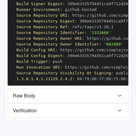
Build Signer Digest
:
Runner Environment
:
 github
-
Source Repository URI
:
 https
:
Source Repository Digest
:
Source Repository Ref
:
Source Repository Identifier
:
'1333666'
Source Repository Owner URI
:
 https
:
Source Repository Owner Identifier
:
'602889'
Build Config URI
:
 https
:
//github.com/simplejson/s
Build Config Digest
:
Build Trigger
:
Run Invocation URI
:
 https
:
Source Repository Visibility At Signing
:
1.3.6.1.4.1.11129.2.4.2
:
 04
:
79
:
00
:
77
:
00
:
75
:
00
:
dd
:
Raw Body
Verification