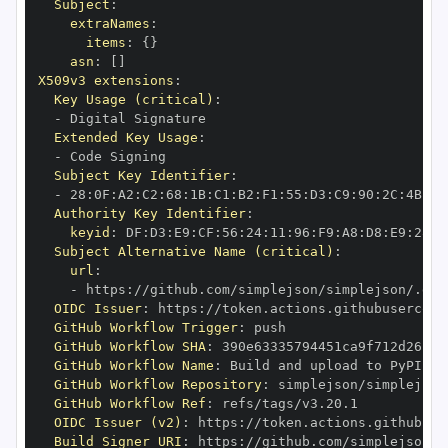
Subject
:
extraNames
:
items
:
{
}
asn
:
[
]
X509v3 extensions
:
Key Usage (critical)
:
-
Extended Key Usage
:
-
Subject Key Identifier
:
-
 28
:
0F
:
A2
:
C2
:
68
:
1B
:
C1
:
B2
:
F1
:
55
:
D3
:
C9
:
90
:
2C
:
4B
:
DD
Authority Key Identifier
:
keyid
:
 DF
:
D3
:
E9
:
CF
:
56
:
24
:
11
:
96
:
F9
:
A8
:
D8
:
E9
:
28
:
5
Subject Alternative Name (critical)
:
url
:
-
 https
:
//github.com/simplejson/simplejson/.git
OIDC Issuer
:
 https
:
GitHub Workflow Trigger
:
GitHub Workflow SHA
:
GitHub Workflow Name
:
GitHub Workflow Repository
:
GitHub Workflow Ref
:
OIDC Issuer (v2)
:
 https
:
Build Signer URI
:
 https
:
//github.com/simplejson/s