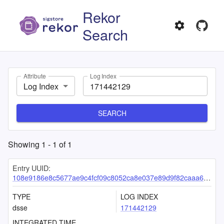
Rekor
Search
Attribute
Log Index
Log Index
SEARCH
Showing
1
-
1
of
1
Entry UUID:
108e9186e8c5677ae9c4fcf09c8052ca8e037e89d9f82caaa69bebc99805d5f82d1e80a5e04f9874
TYPE
LOG INDEX
dsse
171442129
INTEGRATED TIME