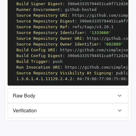
Build Signer Digest
:
Runner Environment
:
 github
-
Source Repository URI
:
 https
:
Source Repository Digest
:
Source Repository Ref
:
Source Repository Identifier
:
'1333666'
Source Repository Owner URI
:
 https
:
Source Repository Owner Identifier
:
'602889'
Build Config URI
:
 https
:
//github.com/simplejson/s
Build Config Digest
:
Build Trigger
:
Run Invocation URI
:
 https
:
Source Repository Visibility At Signing
:
1.3.6.1.4.1.11129.2.4.2
:
 04
:
79
:
00
:
77
:
00
:
75
:
00
:
dd
:
Raw Body
Verification