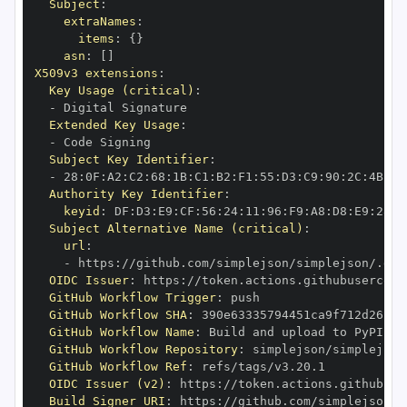
Subject
:
extraNames
:
items
:
{
}
asn
:
[
]
X509v3 extensions
:
Key Usage (critical)
:
-
Extended Key Usage
:
-
Subject Key Identifier
:
-
 28
:
0F
:
A2
:
C2
:
68
:
1B
:
C1
:
B2
:
F1
:
55
:
D3
:
C9
:
90
:
2C
:
4B
:
DD
Authority Key Identifier
:
keyid
:
 DF
:
D3
:
E9
:
CF
:
56
:
24
:
11
:
96
:
F9
:
A8
:
D8
:
E9
:
28
:
5
Subject Alternative Name (critical)
:
url
:
-
 https
:
//github.com/simplejson/simplejson/.git
OIDC Issuer
:
 https
:
GitHub Workflow Trigger
:
GitHub Workflow SHA
:
GitHub Workflow Name
:
GitHub Workflow Repository
:
GitHub Workflow Ref
:
OIDC Issuer (v2)
:
 https
:
Build Signer URI
:
 https
:
//github.com/simplejson/s