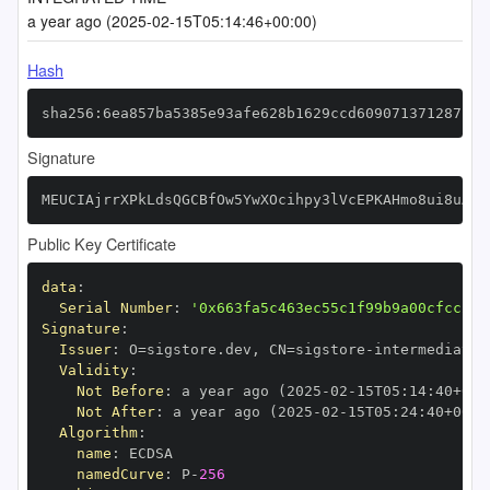
a year ago (2025-02-15T05:14:46+00:00)
Hash
sha256:6ea857ba5385e93afe628b1629ccd609071371287b18
Signature
MEUCIAjrrXPkLdsQGCBfOw5YwXOcihpy3lVcEPKAHmo8ui8uAiE
Public Key Certificate
data
:
Serial Number
:
'0x663fa5c463ec55c1f99b9a00cfcc2a6
Signature
:
Issuer
:
 O=sigstore.dev
,
 CN=sigstore
-
Validity
:
Not Before
:
 a year ago (2025
-
02
-
15T05
:
14
:
40+00
:
Not After
:
 a year ago (2025
-
02
-
15T05
:
24
:
40+00
:
Algorithm
:
name
:
namedCurve
:
 P
-
256