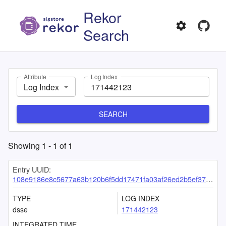
Rekor
Search
Attribute
Log Index
Log Index
SEARCH
Showing
1
-
1
of
1
Entry UUID:
108e9186e8c5677a63b120b6f5dd17471fa03af26ed2b5ef3705e5b231829fd6a17ae68f6908947c
TYPE
LOG INDEX
dsse
171442123
INTEGRATED TIME