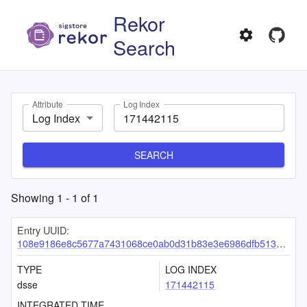
Rekor
Search
Attribute
Log Index
Log Index
SEARCH
Showing
1
-
1
of
1
Entry UUID:
108e9186e8c5677a7431068ce0ab0d31b83e3e6986dfb513b2f95963448d9cc5d98520c7a7bdd516
TYPE
LOG INDEX
dsse
171442115
INTEGRATED TIME