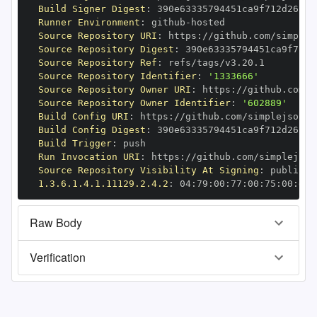
Build Signer Digest
:
Runner Environment
:
 github
-
Source Repository URI
:
 https
:
Source Repository Digest
:
Source Repository Ref
:
Source Repository Identifier
:
'1333666'
Source Repository Owner URI
:
 https
:
Source Repository Owner Identifier
:
'602889'
Build Config URI
:
 https
:
//github.com/simplejson/s
Build Config Digest
:
Build Trigger
:
Run Invocation URI
:
 https
:
Source Repository Visibility At Signing
:
1.3.6.1.4.1.11129.2.4.2
:
 04
:
79
:
00
:
77
:
00
:
75
:
00
:
dd
:
Raw Body
Verification