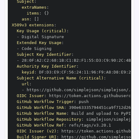
Subject
:
extraNames
:
items
:
{
}
asn
:
[
]
X509v3 extensions
:
Key Usage (critical)
:
-
Extended Key Usage
:
-
Subject Key Identifier
:
-
 28
:
0F
:
A2
:
C2
:
68
:
1B
:
C1
:
B2
:
F1
:
55
:
D3
:
C9
:
90
:
2C
:
4B
:
DD
Authority Key Identifier
:
keyid
:
 DF
:
D3
:
E9
:
CF
:
56
:
24
:
11
:
96
:
F9
:
A8
:
D8
:
E9
:
28
:
5
Subject Alternative Name (critical)
:
url
:
-
 https
:
//github.com/simplejson/simplejson/.git
OIDC Issuer
:
 https
:
GitHub Workflow Trigger
:
GitHub Workflow SHA
:
GitHub Workflow Name
:
GitHub Workflow Repository
:
GitHub Workflow Ref
:
OIDC Issuer (v2)
:
 https
:
Build Signer URI
:
 https
:
//github.com/simplejson/s