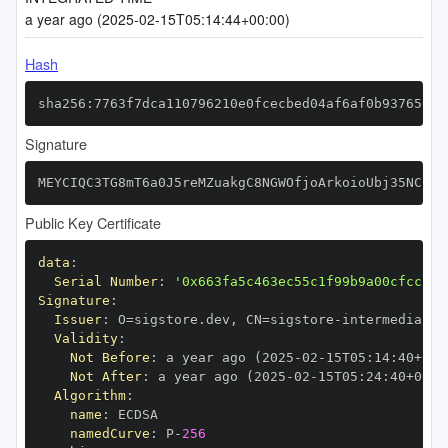
a year ago (2025-02-15T05:14:44+00:00)
Hash
sha256:7763f7dca110796210e0fcecbed04af6af0b937650f8
Signature
MEYCIQC3TG8mT6a0J5reMZuakgC8NGWOfjoArkoioUbj35NC1gI
Public Key Certificate
data
:
Serial Number
:
'0x663fa5c463ec55c1f99b9a00cfcc2a6
Signature
:
Issuer
:
 O=sigstore.dev
,
 CN=sigstore
-
Validity
:
Not Before
:
 a year ago (2025
-
02
-
15T05
:
14
:
40+00
:
Not After
:
 a year ago (2025
-
02
-
15T05
:
24
:
40+00
:
Algorithm
:
name
:
namedCurve
:
 P
-
256