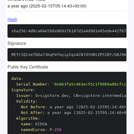
a year ago (2025-02-15T05:14:43+00:00)
Hash
sha256:4d8ca04e59da96937b107d2a4d901e05ede442f67333
Signature
MEYCIQCoeTbDw73KqFmTmyipIqsACN7dtUNtZP5IBY/GBJ96lQI
Public Key Certificate
data
:
Serial Number
:
'0x663fa5c463ec55c1f99b9a00cfcc2a6
Signature
:
Issuer
:
 O=sigstore.dev
,
 CN=sigstore
-
Validity
:
Not Before
:
 a year ago (2025
-
02
-
15T05
:
14
:
40+00
:
Not After
:
 a year ago (2025
-
02
-
15T05
:
24
:
40+00
:
Algorithm
:
name
:
namedCurve
:
 P
-
256