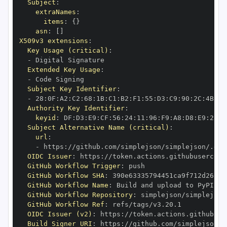
Subject
:
extraNames
:
items
:
{
}
asn
:
[
]
X509v3 extensions
:
Key Usage (critical)
:
-
Extended Key Usage
:
-
Subject Key Identifier
:
-
 28
:
0F
:
A2
:
C2
:
68
:
1B
:
C1
:
B2
:
F1
:
55
:
D3
:
C9
:
90
:
2C
:
4B
:
DD
Authority Key Identifier
:
keyid
:
 DF
:
D3
:
E9
:
CF
:
56
:
24
:
11
:
96
:
F9
:
A8
:
D8
:
E9
:
28
:
5
Subject Alternative Name (critical)
:
url
:
-
 https
:
//github.com/simplejson/simplejson/.git
OIDC Issuer
:
 https
:
GitHub Workflow Trigger
:
GitHub Workflow SHA
:
GitHub Workflow Name
:
GitHub Workflow Repository
:
GitHub Workflow Ref
:
OIDC Issuer (v2)
:
 https
:
Build Signer URI
:
 https
:
//github.com/simplejson/s