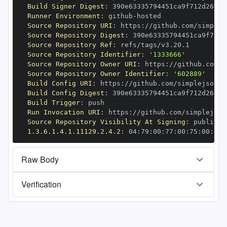
Build Signer Digest
:
Runner Environment
:
 github
-
Source Repository URI
:
 https
:
Source Repository Digest
:
Source Repository Ref
:
Source Repository Identifier
:
'1333666'
Source Repository Owner URI
:
 https
:
Source Repository Owner Identifier
:
'602889'
Build Config URI
:
 https
:
//github.com/simplejson/s
Build Config Digest
:
Build Trigger
:
Run Invocation URI
:
 https
:
Source Repository Visibility At Signing
:
1.3.6.1.4.1.11129.2.4.2
:
 04
:
79
:
00
:
77
:
00
:
75
:
00
:
dd
:
Raw Body
Verification