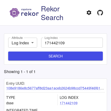
Rekor
Search
Attribute
Log Index
Log Index
SEARCH
Showing
1
-
1
of
1
Entry UUID:
108e9186e8c5677aff8d23aa1aceb2624b98ccd75449f46f6145dcc886964511a76724ec776a4cb1
TYPE
LOG INDEX
dsse
171442109
INTEGRATED TIME