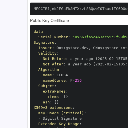
MEQCIB1jnNJEGaFkAMTXxzL88QwwIOTsaslTC6OOu
Public Key Certificate
data
:
Serial Number
:
'0x663fa5c463ec55c1f99b9
Signature
:
Issuer
:
 O=sigstore.dev
,
 CN=sigstore
-
Validity
:
Not Before
:
 a year ago (2025
-
02
-
15T05
Not After
:
 a year ago (2025
-
02
-
15T05
:
Algorithm
:
name
:
namedCurve
:
 P
-
256
Subject
:
extraNames
:
items
:
{
}
asn
:
[
]
X509v3 extensions
:
Key Usage (critical)
:
-
Extended Key Usage
: