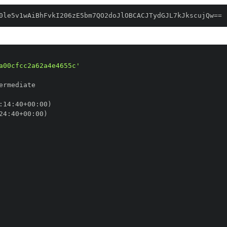
0le5v1wAiBhFvkI206zE5bm7QO2doJlOBCACJTydGJL7kJkscujQw==
a00cfcc2a62a4e4655c'
:
14
:
40+00
:
24
:
40+00
: