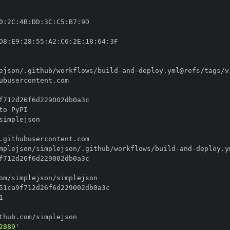
0
:
2C
:
4B
:
DD
:
3C
:
C5
:
B7
:
D8
:
E9
:
28
:
55
:
A2
:
C6
:
2E
:
18
:
64
:
ejson/.github/workflows/build
-
and
-
mplejson/simplejson/.github/workflows/build
-
and
-
2889'