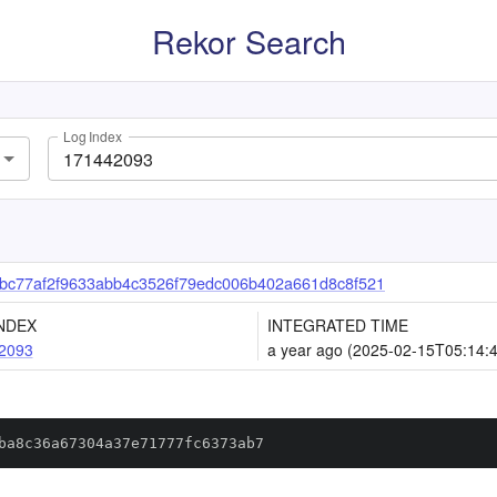
Rekor Search
Log Index
bc77af2f9633abb4c3526f79edc006b402a661d8c8f521
NDEX
INTEGRATED TIME
2093
a year ago (2025-02-15T05:14:
ba8c36a67304a37e71777fc6373ab7