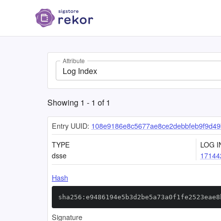
Attribute
Log Index
Showing
1
-
1
of
1
Entry UUID:
108e9186e8c5677ae8ce2debbfeb9f9d49
TYPE
LOG I
dsse
17144
Hash
sha256:e9486194e5b3d2be5a73a0f1fe2523eae8
Signature