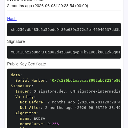
2 months ago (2026-06-03T20:28:54+00:00)
Hash
sha256:db485e5a59ede9f80e689c572c2ef46946537dd3b1a7
Signature
MEUCIEhz2oB0gKFUqBuZd4z0wAUqypHTbV190Jk8G1ZkGg0aAiE
Public Key Certificate
data
:
Serial Number
:
'0x7c286bd1eaecaa8992ab68234e8092c
Signature
:
Issuer
:
 O=sigstore.dev
,
 CN=sigstore
-
Validity
:
Not Before
:
 2 months ago (2026
-
06
-
03T20
:
28
:
49+0
Not After
:
 2 months ago (2026
-
06
-
03T20
:
38
:
49+00
Algorithm
:
name
:
namedCurve
:
 P
-
256