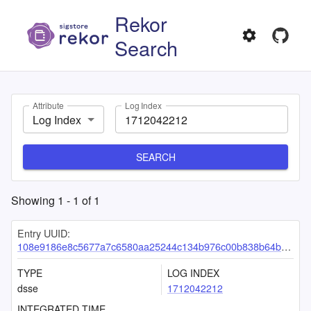
Rekor
Search
Attribute
Log Index
Log Index
SEARCH
Showing
1
-
1
of
1
Entry UUID:
108e9186e8c5677a7c6580aa25244c134b976c00b838b64baf5a5d19329e4ef5a25c89868347518d
TYPE
LOG INDEX
dsse
1712042212
INTEGRATED TIME