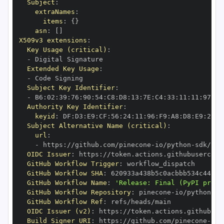
Subject
:
extraNames
:
items
:
{
}
asn
:
[
]
X509v3 extensions
:
Key Usage (critical)
:
-
Extended Key Usage
:
-
Subject Key Identifier
:
-
 B6
:
02
:
39
:
76
:
90
:
54
:
C8
:
D8
:
13
:
7E
:
C4
:
33
:
11
:
11
:
97
:
50
Authority Key Identifier
:
keyid
:
 DF
:
D3
:
E9
:
CF
:
56
:
24
:
11
:
96
:
F9
:
A8
:
D8
:
E9
:
28
:
5
Subject Alternative Name (critical)
:
url
:
-
 https
:
//github.com/pinecone
-
io/python
-
sdk/.gi
OIDC Issuer
:
 https
:
GitHub Workflow Trigger
:
GitHub Workflow SHA
:
GitHub Workflow Name
:
'Release: Final (PyPI prod)
GitHub Workflow Repository
:
 pinecone
-
io/python
-
GitHub Workflow Ref
:
OIDC Issuer (v2)
:
 https
:
Build Signer URI
:
 https
:
//github.com/pinecone
-
io/