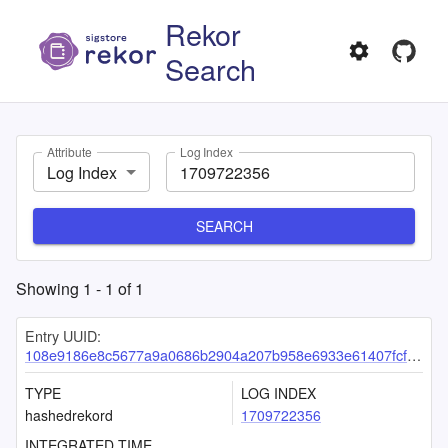
Rekor
Search
Attribute
Log Index
Log Index
SEARCH
Showing
1
-
1
of
1
Entry UUID:
108e9186e8c5677a9a0686b2904a207b958e6933e61407fcf36461669a36e3662c03565a4f23b4e2
TYPE
LOG INDEX
hashedrekord
1709722356
INTEGRATED TIME