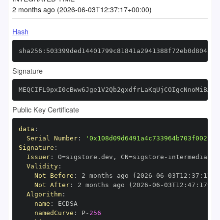
2 months ago (2026-06-03T12:37:17+00:00)
Hash
sha256:503399ded14401799c81841a2941388f72eb0d804265
Signature
MEQCIFL9pxI0cBww6Jge1V2Qb2gxdfrLaKqUjCOIgcNnoMiBAiB
Public Key Certificate
data
:
Serial Number
:
'0x108d09d6491a4c733964b703f002bf9
Signature
:
Issuer
:
 O=sigstore.dev
,
 CN=sigstore
-
Validity
:
Not Before
:
 2 months ago (2026
-
06
-
03T12
:
37
:
17+0
Not After
:
 2 months ago (2026
-
06
-
03T12
:
47
:
17+00
Algorithm
:
name
:
namedCurve
:
 P
-
256