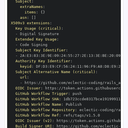
Subject
:
extraNames
:
items
:
{
}
asn
:
[
]
X509v3 extensions
:
Key Usage (critical)
:
-
Extended Key Usage
:
-
Subject Key Identifier
:
-
 2A
:
E3
:
83
:
3E
:
9E
:
09
:
24
:
55
:
27
:
2E
:
13
:
3E
:
BE
:
20
:
09
:
DB
Authority Key Identifier
:
keyid
:
 DF
:
D3
:
E9
:
CF
:
56
:
24
:
11
:
96
:
F9
:
A8
:
D8
:
E9
:
28
:
5
Subject Alternative Name (critical)
:
url
:
-
 https
:
//github.com/eclectic
-
OIDC Issuer
:
 https
:
GitHub Workflow Trigger
:
GitHub Workflow SHA
:
GitHub Workflow Name
:
GitHub Workflow Repository
:
 eclectic
-
GitHub Workflow Ref
:
OIDC Issuer (v2)
:
 https
:
Build Signer URI
:
 https
:
//github.com/eclectic
-