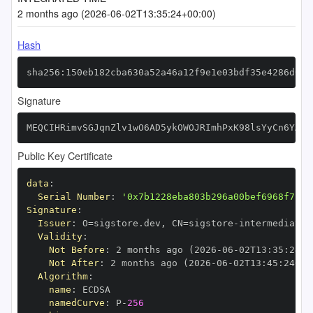
2 months ago (2026-06-02T13:35:24+00:00)
Hash
sha256:150eb182cba630a52a46a12f9e1e03bdf35e4286d081
Signature
MEQCIHRimvSGJqnZlv1wO6AD5ykOWOJRImhPxK98lsYyCn6YAiA
Public Key Certificate
data
:
Serial Number
:
'0x7b1228eba803b296a00bef6968f714d
Signature
:
Issuer
:
 O=sigstore.dev
,
 CN=sigstore
-
Validity
:
Not Before
:
 2 months ago (2026
-
06
-
02T13
:
35
:
24+0
Not After
:
 2 months ago (2026
-
06
-
02T13
:
45
:
24+00
Algorithm
:
name
:
namedCurve
:
 P
-
256