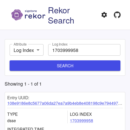
Rekor
Search
Attribute
Log Index
Log Index
SEARCH
Showing
1
-
1
of
1
Entry UUID:
108e9186e8c5677a06da27ea7a9b4eb8e408198c9e79449774b887dfff4aad8112d768da5ec3d79b
TYPE
LOG INDEX
dsse
1703999958
INTEGRATED TIME