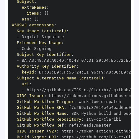
Subject
:
extraNames
:
items
:
{
}
asn
:
[
]
X509v3 extensions
:
Key Usage (critical)
:
-
Extended Key Usage
:
-
Subject Key Identifier
:
-
 BA
:
A3
:
48
:
AB
:
A0
:
4D
:
40
:
48
:
07
:
D1
:
29
:
D4
:
E5
:
72
:
E5
:
3D
Authority Key Identifier
:
keyid
:
 DF
:
D3
:
E9
:
CF
:
56
:
24
:
11
:
96
:
F9
:
A8
:
D8
:
E9
:
28
:
5
Subject Alternative Name (critical)
:
url
:
-
 https
:
//github.com/ICS
-
cz/Claribi/.github/wor
OIDC Issuer
:
 https
:
GitHub Workflow Trigger
:
GitHub Workflow SHA
:
GitHub Workflow Name
:
GitHub Workflow Repository
:
 ICS
-
GitHub Workflow Ref
:
OIDC Issuer (v2)
:
 https
:
Build Signer URI
:
 https
:
//github.com/ICS
-
cz/Clari