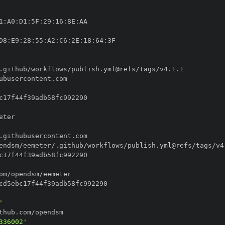
1
:
A0
:
D1
:
5F
:
29
:
16
:
8E
:
D8
:
E9
:
28
:
55
:
A2
:
C6
:
2E
:
18
:
64
:
'
336002'