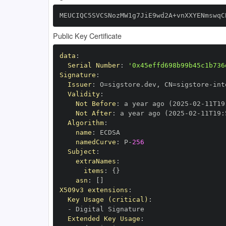
MEUCIQC5SVCSNozMW1g7JiE9wd2A+vnXXYENmswqC
Public Key Certificate
data
:
Serial Number
:
'0x45effd698b99b45c1b736
Signature
:
Issuer
:
 O=sigstore.dev
,
 CN=sigstore
-
Validity
:
Not Before
:
 a year ago (2025
-
02
-
11T19
Not After
:
 a year ago (2025
-
02
-
11T19
:
Algorithm
:
name
:
namedCurve
:
 P
-
256
Subject
:
extraNames
:
items
:
{
}
asn
:
[
]
X509v3 extensions
:
Key Usage (critical)
:
-
Extended Key Usage
: