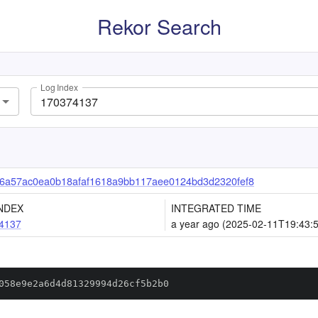
Rekor Search
Log Index
6a57ac0ea0b18afaf1618a9bb117aee0124bd3d2320fef8
NDEX
INTEGRATED TIME
4137
a year ago (2025-02-11T19:43:
058e9e2a6d4d81329994d26cf5b2b0