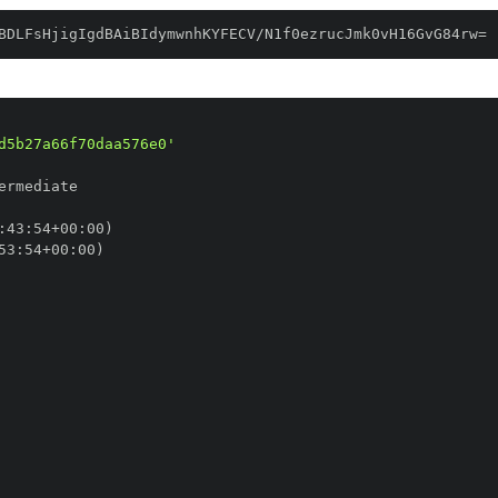
BDLFsHjigIgdBAiBIdymwnhKYFECV/N1f0ezrucJmk0vH16GvG84rw=
d5b27a66f70daa576e0'
:
43
:
54+00
:
53
:
54+00
: