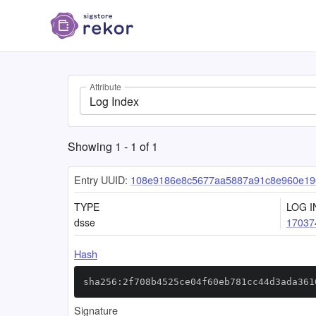
Attribute
Log Index
Showing
1
-
1
of
1
Entry UUID:
108e9186e8c5677aa5887a91c8e960e19
TYPE
LOG I
dsse
17037
Hash
sha256:2f708b4525ce04f60eb781cc44d3ada361
Signature