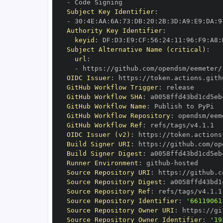
-
Subject Key Identifier
:
-
 30
:
4E
:
AA
:
6A
:
73
:
DB
:
20
:
2B
:
3D
:
A9
:
E9
:
DA
:
9
Authority Key Identifier
:
keyid
:
 DF
:
D3
:
E9
:
CF
:
56
:
24
:
11
:
96
:
F9
:
A8
:
Subject Alternative Name (critical)
:
url
:
-
 https
:
OIDC Issuer
:
 https
:
GitHub Workflow Trigger
:
GitHub Workflow SHA
:
GitHub Workflow Name
:
GitHub Workflow Repository
:
GitHub Workflow Ref
:
OIDC Issuer (v2)
:
 https
:
Build Signer URI
:
 https
:
Build Signer Digest
:
Runner Environment
:
 github
-
Source Repository URI
:
 https
:
Source Repository Digest
:
Source Repository Ref
:
Source Repository Identifier
:
'66119061
Source Repository Owner URI
:
 https
:
Source Repository Owner Identifier
:
'19