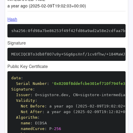
a year ago (2025-02-09T19:02:03+00:00)
Hash
sha256:0fd98a7be86253f49f42fd86a9ad2a58e2cdfaa7bd65
Signature
MEUCIQCBTo3db8f8O7u9y+SGg6psXnf/1cv8fhw/+184MaWJ2gI
Public Key Certificate
data
:
Serial Number
:
'0x0208f8ddefcbe301ef710f794fe3aec
Signature
:
Issuer
:
 O=sigstore.dev
,
 CN=sigstore
-
Validity
:
Not Before
:
 a year ago (2025
-
02
-
09T19
:
02
:
02+00
:
Not After
:
 a year ago (2025
-
02
-
09T19
:
12
:
02+00
:
Algorithm
:
name
:
namedCurve
:
 P
-
256