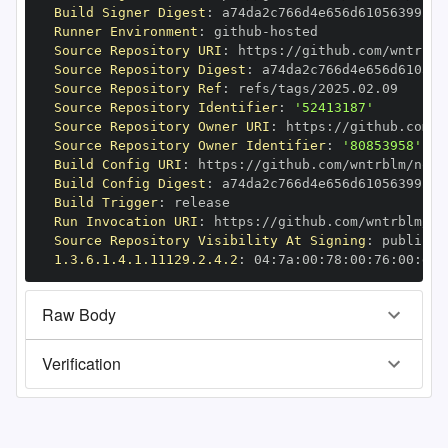
Build Signer Digest
:
Runner Environment
:
 github
-
Source Repository URI
:
 https
:
Source Repository Digest
:
Source Repository Ref
:
Source Repository Identifier
:
'52413187'
Source Repository Owner URI
:
 https
:
Source Repository Owner Identifier
:
'80853958'
Build Config URI
:
 https
:
Build Config Digest
:
Build Trigger
:
Run Invocation URI
:
 https
:
Source Repository Visibility At Signing
:
1.3.6.1.4.1.11129.2.4.2
:
 04
:
7a
:
00
:
78
:
00
:
76
:
00
:
dd
:
Raw Body
Verification