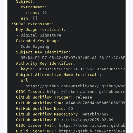
Subject
:
extraNames
:
items
:
{
}
asn
:
[
]
X509v3 extensions
:
Key Usage (critical)
:
-
Extended Key Usage
:
-
Subject Key Identifier
:
-
 95
:
D4
:
F2
:
E7
:
05
:
A2
:
5F
:
97
:
92
:
8D
:
A1
:
36
:
C1
:
2C
:
6F
:
49
Authority Key Identifier
:
keyid
:
 DF
:
D3
:
E9
:
CF
:
56
:
24
:
11
:
96
:
F9
:
A8
:
D8
:
E9
:
28
:
5
Subject Alternative Name (critical)
:
url
:
-
 https
:
OIDC Issuer
:
 https
:
GitHub Workflow Trigger
:
GitHub Workflow SHA
:
GitHub Workflow Name
:
GitHub Workflow Repository
:
GitHub Workflow Ref
:
OIDC Issuer (v2)
:
 https
:
Build Signer URI
:
 https
: