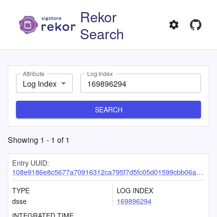
Rekor
Search
Attribute
Log Index
Log Index
SEARCH
Showing
1
-
1
of
1
Entry UUID:
108e9186e8c5677a70916312ca795f7d5fc05d01599cbb06a2c9b0a53c5fc7f7a850546a6e248fb0
TYPE
LOG INDEX
dsse
169896294
INTEGRATED TIME