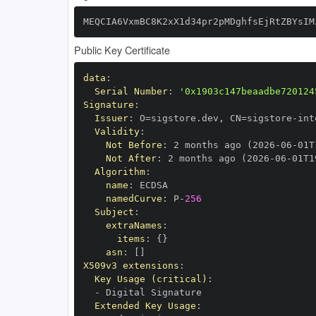
MEQCIA6VxmBC8K2xX1d34pr2pMDghfsEjRtZBYsIM
Public Key Certificate
data
:
Serial Number
:
'0x1903c147beaadbe720124
Signature
:
Issuer
:
 O=sigstore.dev
,
 CN=sigstore
-
Validity
:
Not Before
:
 2 months ago (2026
-
06
-
01T
Not After
:
 2 months ago (2026
-
06
-
01T1
Algorithm
:
name
:
namedCurve
:
 P
-
256
Subject
:
extraNames
:
items
:
{
}
asn
:
[
]
X509v3 extensions
:
Key Usage (critical)
:
-
Extended Key Usage
: