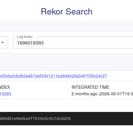
Rekor Search
Log Index
c53da2cbd62a467a4f33e1211ba8d402fa2e87f35e24c27
NDEX
INTEGRATED TIME
19393
2 months ago (2026-06-01T19:3
900d81e9846a9ff8392dc017d2dd20