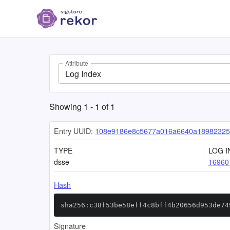
Attribute
Log Index
Showing
1
-
1
of
1
Entry UUID:
108e9186e8c5677a016a6640a18982325
TYPE
LOG I
dsse
16960
Hash
sha256:c38f53be58eff4c8bff4b20656d953de74
Signature