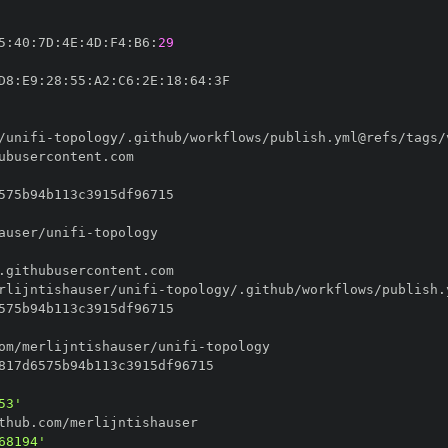
5
:
40
:
7D
:
4E
:
4D
:
F4
:
B6
:
29
D8
:
E9
:
28
:
55
:
A2
:
C6
:
2E
:
18
:
64
:
/unifi
-
auser/unifi
-
rlijntishauser/unifi
-
om/merlijntishauser/unifi
-
53'
68194'