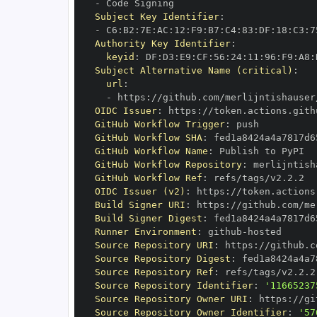
-
Subject Key Identifier
:
-
 C6
:
B2
:
7E
:
AC
:
12
:
F9
:
B7
:
C4
:
83
:
DF
:
18
:
C3
:
7
Authority Key Identifier
:
keyid
:
 DF
:
D3
:
E9
:
CF
:
56
:
24
:
11
:
96
:
F9
:
A8
:
Subject Alternative Name (critical)
:
url
:
-
 https
:
//github.com/merlijntishauser
OIDC Issuer
:
 https
:
GitHub Workflow Trigger
:
GitHub Workflow SHA
:
GitHub Workflow Name
:
GitHub Workflow Repository
:
 merlijntish
GitHub Workflow Ref
:
OIDC Issuer (v2)
:
 https
:
Build Signer URI
:
 https
:
//github.com/me
Build Signer Digest
:
Runner Environment
:
 github
-
Source Repository URI
:
 https
:
//github.c
Source Repository Digest
:
Source Repository Ref
:
Source Repository Identifier
:
'11665237
Source Repository Owner URI
:
 https
:
Source Repository Owner Identifier
:
'57