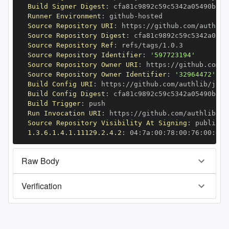
Build Signer Digest
:
Runner Environment
:
 github
-
Source Repository URI
:
 https
:
Source Repository Digest
:
Source Repository Ref
:
Source Repository Identifier
:
'597723194'
Source Repository Owner URI
:
 https
:
Source Repository Owner Identifier
:
'32964472'
Build Config URI
:
 https
:
Build Config Digest
:
Build Trigger
:
Run Invocation URI
:
 https
:
Source Repository Visibility At Signing
:
1.3.6.1.4.1.11129.2.4.2
:
 04
:
7a
:
00
:
78
:
00
:
76
:
00
:
dd
:
Raw Body
Verification