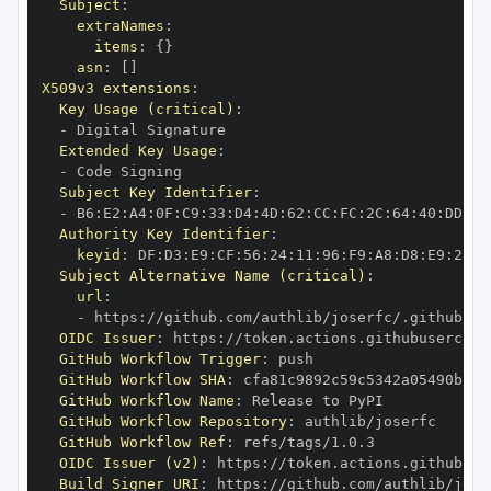
Subject
:
extraNames
:
items
:
{
}
asn
:
[
]
X509v3 extensions
:
Key Usage (critical)
:
-
Extended Key Usage
:
-
Subject Key Identifier
:
-
 B6
:
E2
:
A4
:
0F
:
C9
:
33
:
D4
:
4D
:
62
:
CC
:
FC
:
2C
:
64
:
40
:
DD
:
3E
Authority Key Identifier
:
keyid
:
 DF
:
D3
:
E9
:
CF
:
56
:
24
:
11
:
96
:
F9
:
A8
:
D8
:
E9
:
28
:
5
Subject Alternative Name (critical)
:
url
:
-
 https
:
OIDC Issuer
:
 https
:
GitHub Workflow Trigger
:
GitHub Workflow SHA
:
GitHub Workflow Name
:
GitHub Workflow Repository
:
GitHub Workflow Ref
:
OIDC Issuer (v2)
:
 https
:
Build Signer URI
:
 https
: