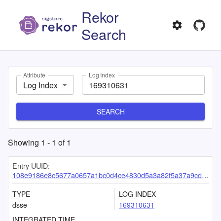
Rekor
Search
Attribute
Log Index
Log Index
SEARCH
Showing
1
-
1
of
1
Entry UUID:
108e9186e8c5677a0657a1bc0d4ce4830d5a3a82f5a37a9cd1934485615c3471d5c8cc70c74faa3f
TYPE
LOG INDEX
dsse
169310631
INTEGRATED TIME