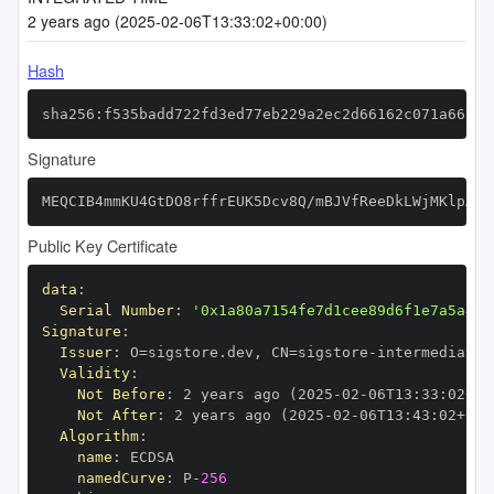
2 years ago (2025-02-06T13:33:02+00:00)
Hash
sha256:f535badd722fd3ed77eb229a2ec2d66162c071a662d8
Signature
MEQCIB4mmKU4GtDO8rffrEUK5Dcv8Q/mBJVfReeDkLWjMKlpAiA
Public Key Certificate
data
:
Serial Number
:
'0x1a80a7154fe7d1cee89d6f1e7a5a46d
Signature
:
Issuer
:
 O=sigstore.dev
,
 CN=sigstore
-
Validity
:
Not Before
:
 2 years ago (2025
-
02
-
06T13
:
33
:
02+00
Not After
:
 2 years ago (2025
-
02
-
06T13
:
43
:
02+00
:
Algorithm
:
name
:
namedCurve
:
 P
-
256