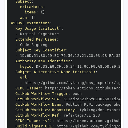
Subject
:
extraNames
:
items
:
{
}
asn
:
[
]
X509v3 extensions
:
Key Usage (critical)
:
-
Extended Key Usage
:
-
Subject Key Identifier
:
-
 1D
:
6D
:
51
:
80
:
29
:
EC
:
76
:
50
:
12
:
21
:
C0
:
03
:
9B
:
BA
:
35
:
89
Authority Key Identifier
:
keyid
:
 DF
:
D3
:
E9
:
CF
:
56
:
24
:
11
:
96
:
F9
:
A8
:
D8
:
E9
:
28
:
5
Subject Alternative Name (critical)
:
url
:
-
 https
:
OIDC Issuer
:
 https
:
GitHub Workflow Trigger
:
GitHub Workflow SHA
:
GitHub Workflow Name
:
GitHub Workflow Repository
:
GitHub Workflow Ref
:
OIDC Issuer (v2)
:
 https
:
Build Signer URI
:
 https
: