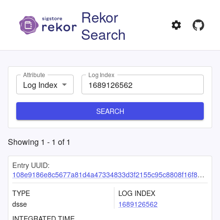
Rekor
Search
Attribute
Log Index
Log Index
SEARCH
Showing
1
-
1
of
1
Entry UUID:
108e9186e8c5677a81d4a47334833d3f2155c95c8808f16f89dfc7f4654db116eecd89fec68d01b8
TYPE
LOG INDEX
dsse
1689126562
INTEGRATED TIME