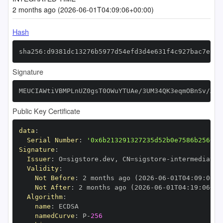
2 months ago (2026-06-01T04:09:06+00:00)
Hash
sha256:d9381dc13276b5977d54efd3d4e631f4c927bac7eb40
Signature
MEUCIAWtiVBMPLnUZ0gsT0OWuYTUAe/3UM34QK3eqmOBnSv/AiE
Public Key Certificate
data
:
Serial Number
:
'0x6b213291327235d52b0e7586b2560f6
Signature
:
Issuer
:
 O=sigstore.dev
,
 CN=sigstore
-
Validity
:
Not Before
:
 2 months ago (2026
-
06
-
01T04
:
09
:
06+0
Not After
:
 2 months ago (2026
-
06
-
01T04
:
19
:
06+00
Algorithm
:
name
:
namedCurve
:
 P
-
256