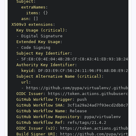
Subject
:
extraNames
:
items
:
{
}
asn
:
[
]
X509v3 extensions
:
Key Usage (critical)
:
-
Extended Key Usage
:
-
Subject Key Identifier
:
-
 5F
:
E8
:
C0
:
4E
:
04
:
4B
:
2B
:
CF
:
C8
:
A3
:
41
:
ED
:
93
:
1B
:
24
:
33
Authority Key Identifier
:
keyid
:
 DF
:
D3
:
E9
:
CF
:
56
:
24
:
11
:
96
:
F9
:
A8
:
D8
:
E9
:
28
:
5
Subject Alternative Name (critical)
:
url
:
-
 https
:
OIDC Issuer
:
 https
:
GitHub Workflow Trigger
:
GitHub Workflow SHA
:
GitHub Workflow Name
:
GitHub Workflow Repository
:
GitHub Workflow Ref
:
OIDC Issuer (v2)
:
 https
:
Build Signer URI
:
 https
: