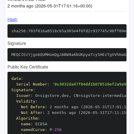
2 months ago (2026-05-31T17:01:16+00:00)
Hash
sha256:703f016a8518c65a365e4f0fd2c937745c90ff89e58a
Signature
MEQCIEzYjgo6QUMHomQgJABW9a6bUKpyaTcy5HEzTgVVhHaGAiB
Public Key Certificate
data
:
Serial Number
:
'0x3032da47f04dd1b078510ef2a9a9e8f
Signature
:
Issuer
:
 O=sigstore.dev
,
 CN=sigstore
-
Validity
:
Not Before
:
 2 months ago (2026
-
05
-
31T17
:
01
:
15+0
Not After
:
 2 months ago (2026
-
05
-
31T17
:
11
:
15+00
Algorithm
:
name
:
namedCurve
:
 P
-
256