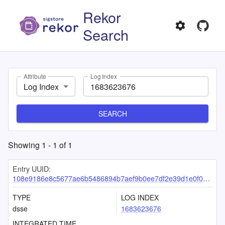
Rekor
Search
Attribute
Log Index
Log Index
SEARCH
Showing
1
-
1
of
1
Entry UUID:
108e9186e8c5677ae6b5486894b7aef9b0ee7df2e39d1e0f0b7c0dfe26a15a6202468423894762ea
TYPE
LOG INDEX
dsse
1683623676
INTEGRATED TIME