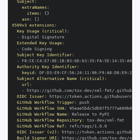
Subject
:
extraNames
:
items
:
{
}
asn
:
[
]
X509v3 extensions
:
Key Usage (critical)
:
-
Extended Key Usage
:
-
Subject Key Identifier
:
-
 F8
:
CE
:
C4
:
E7
:
8E
:
1B
:
B3
:
6D
:
63
:
35
:
FA
:
5E
:
14
:
35
:
A9
:
09
Authority Key Identifier
:
keyid
:
 DF
:
D3
:
E9
:
CF
:
56
:
24
:
11
:
96
:
F9
:
A8
:
D8
:
E9
:
28
:
5
Subject Alternative Name (critical)
:
url
:
-
 https
:
//github.com/tox
-
dev/xml
-
OIDC Issuer
:
 https
:
GitHub Workflow Trigger
:
GitHub Workflow SHA
:
GitHub Workflow Name
:
GitHub Workflow Repository
:
 tox
-
dev/xml
-
GitHub Workflow Ref
:
OIDC Issuer (v2)
:
 https
:
Build Signer URI
:
 https
:
//github.com/tox
-
dev/xml
-