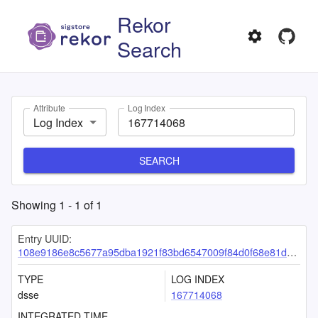
Rekor
Search
Attribute
Log Index
Log Index
SEARCH
Showing
1
-
1
of
1
Entry UUID:
108e9186e8c5677a95dba1921f83bd6547009f84d0f68e81d5f289e3bcaeba8f836755fc5b194817
TYPE
LOG INDEX
dsse
167714068
INTEGRATED TIME