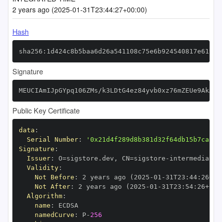
2 years ago (2025-01-31T23:44:27+00:00)
Hash
sha256:1d424c8b5baa6d26a541108c75e6b924540817e61927
Signature
MEUCIAmIJpGYpq106ZMs/k3LDtG4ez84yvb0xz76mZEUe9AkAiE
Public Key Certificate
data
:
Serial Number
:
'0x21d4f289d8b381d32f64db15b7cacd6
Signature
:
Issuer
:
 O=sigstore.dev
,
 CN=sigstore
-
Validity
:
Not Before
:
 2 years ago (2025
-
01
-
31T23
:
44
:
26+00
Not After
:
 2 years ago (2025
-
01
-
31T23
:
54
:
26+00
:
Algorithm
:
name
:
namedCurve
:
 P
-
256