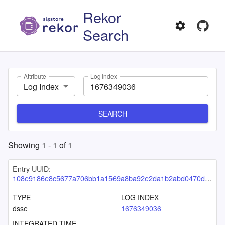
Rekor
Search
Attribute
Log Index
Log Index
SEARCH
Showing
1
-
1
of
1
Entry UUID:
108e9186e8c5677a706bb1a1569a8ba92e2da1b2abd0470dae83bf9fbcbd2958bd909138ea47ce5b
TYPE
LOG INDEX
dsse
1676349036
INTEGRATED TIME