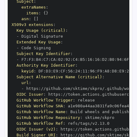
Subject
:
extraNames
:
items
:
{
}
asn
:
[
]
X509v3 extensions
:
Key Usage (critical)
:
-
Extended Key Usage
:
-
Subject Key Identifier
:
-
 F7
:
F3
:
B4
:
C7
:
CA
:
02
:
92
:
C4
:
B5
:
16
:
16
:
D2
:
B0
:
94
:
6F
:
41
Authority Key Identifier
:
keyid
:
 DF
:
D3
:
E9
:
CF
:
56
:
24
:
11
:
96
:
F9
:
A8
:
D8
:
E9
:
28
:
5
Subject Alternative Name (critical)
:
url
:
-
 https
:
OIDC Issuer
:
 https
:
GitHub Workflow Trigger
:
GitHub Workflow SHA
:
GitHub Workflow Name
:
GitHub Workflow Repository
:
GitHub Workflow Ref
:
OIDC Issuer (v2)
:
 https
:
Build Signer URI
:
 https
: