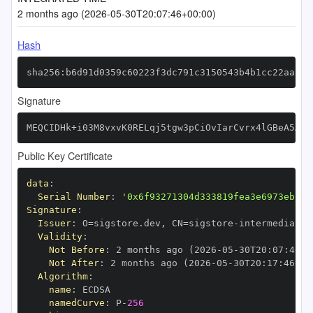
2 months ago (2026-05-30T20:07:46+00:00)
Hash
sha256:b6d91d0359c60223f3dc791c3150543b4b1cc22aa571
Signature
MEQCIDHk+i03M8vxvK0RELqj5tgw3pCiOvIarCvrx4lGBeA5AiA
Public Key Certificate
data
:
Serial Number
:
'0x6f93271304d333819fea3e6973ebbdb
Signature
:
Issuer
:
 O=sigstore.dev
,
 CN=sigstore
-
Validity
:
Not Before
:
 2 months ago (2026
-
05
-
30T20
:
07
:
46+0
Not After
:
 2 months ago (2026
-
05
-
30T20
:
17
:
46+00
Algorithm
:
name
:
namedCurve
:
 P
-
256