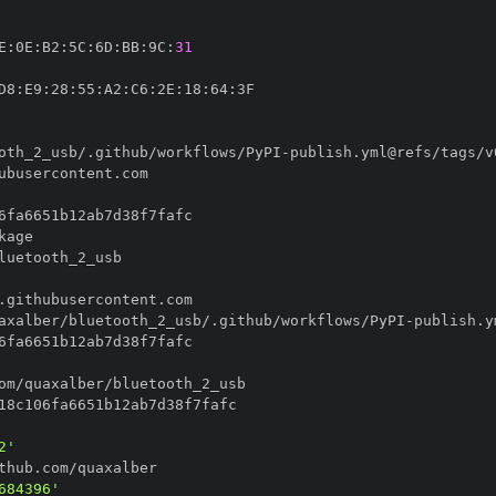
E
:
0E
:
B2
:
5C
:
6D
:
BB
:
9C
:
31
D8
:
E9
:
28
:
55
:
A2
:
C6
:
2E
:
18
:
64
:
oth_2_usb/.github/workflows/PyPI
-
axalber/bluetooth_2_usb/.github/workflows/PyPI
-
2'
684396'