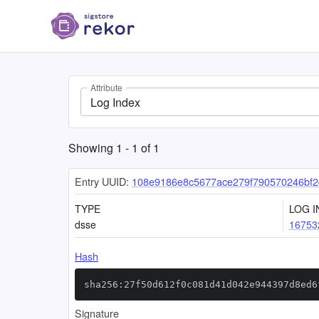
Attribute
Log Index
Showing
1
-
1
of
1
Entry UUID:
108e9186e8c5677ace279f790570246bf
TYPE
LOG I
dsse
16753
Hash
sha256:27f50d612f0c081d41d042e944397d8ed6
Signature