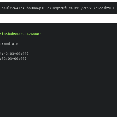
ubXUle2WAIhAObnHuawp1RBbYDxqzrHfUrmRrcI/2PSxSYeGsjdz9FI
5f85bab953c93426408'
4
:
42
:
03+00
:
:
52
:
03+00
: