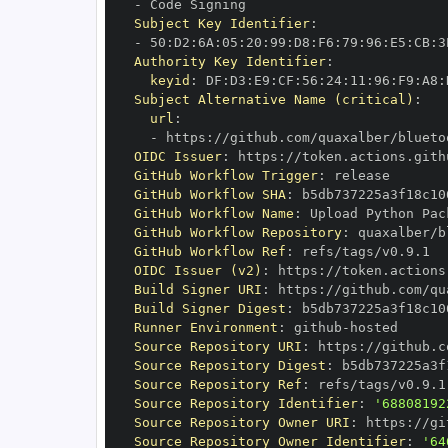
-
Subject Key Identifier
:
-
 50
:
D2
:
6A
:
05
:
20
:
99
:
D8
:
F6
:
79
:
96
:
E5
:
CB
:
3
Authority Key Identifier
:
keyid
:
 DF
:
D3
:
E9
:
CF
:
56
:
24
:
11
:
96
:
F9
:
A8
:
Subject Alternative Name (critical)
:
url
:
-
 https
:
//github.com/quaxalber/blueto
OIDC Issuer
:
 https
:
GitHub Workflow Trigger
:
GitHub Workflow SHA
:
GitHub Workflow Name
:
GitHub Workflow Repository
:
GitHub Workflow Ref
:
OIDC Issuer (v2)
:
 https
:
Build Signer URI
:
 https
:
//github.com/qu
Build Signer Digest
:
Runner Environment
:
 github
-
Source Repository URI
:
 https
:
Source Repository Digest
:
Source Repository Ref
:
Source Repository Identifier
:
'68808192
Source Repository Owner URI
:
 https
:
Source Repository Owner Identifier
:
'64