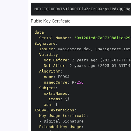
MEYCIQC0R9vT5JlBOPFElwZdEr00XcpiZPdYQQENg
Public Key Certificate
data
:
Serial Number
:
'0x1201eda7a07308dffeb29
Signature
:
Issuer
:
 O=sigstore.dev
,
 CN=sigstore
-
Validity
:
Not Before
:
 2 years ago (2025
-
01
-
31T1
Not After
:
 2 years ago (2025
-
01
-
31T14
Algorithm
:
name
:
namedCurve
:
 P
-
256
Subject
:
extraNames
:
items
:
{
}
asn
:
[
]
X509v3 extensions
:
Key Usage (critical)
:
-
Extended Key Usage
: