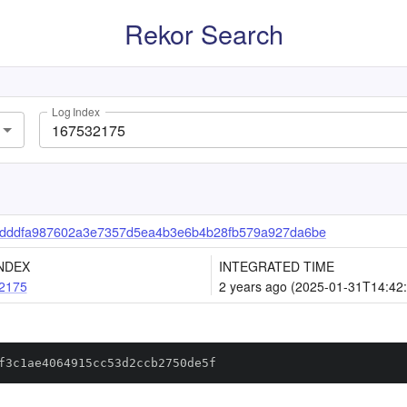
Rekor Search
Log Index
2dddfa987602a3e7357d5ea4b3e6b4b28fb579a927da6be
NDEX
INTEGRATED TIME
2175
2 years ago (2025-01-31T14:42
f3c1ae4064915cc53d2ccb2750de5f