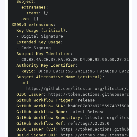
Subject
:
extraNames
:
items
:
{
}
asn
:
[
]
X509v3 extensions
:
Key Usage (critical)
:
-
Extended Key Usage
:
-
Subject Key Identifier
:
-
 C8
:
B8
:
4A
:
CE
:
37
:
FA
:
05
:
2B
:
D4
:
DB
:
92
:
96
:
60
:
27
:
21
:
89
Authority Key Identifier
:
keyid
:
 DF
:
D3
:
E9
:
CF
:
56
:
24
:
11
:
96
:
F9
:
A8
:
D8
:
E9
:
28
:
5
Subject Alternative Name (critical)
:
url
:
-
 https
:
//github.com/litestar
-
OIDC Issuer
:
 https
:
GitHub Workflow Trigger
:
GitHub Workflow SHA
:
GitHub Workflow Name
:
GitHub Workflow Repository
:
 litestar
-
GitHub Workflow Ref
:
OIDC Issuer (v2)
:
 https
:
Build Signer URI
:
 https
:
//github.com/litestar
-