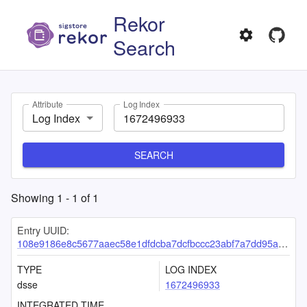
Rekor
Search
Attribute
Log Index
Log Index
SEARCH
Showing
1
-
1
of
1
Entry UUID:
108e9186e8c5677aaec58e1dfdcba7dcfbccc23abf7a7dd95ae9ce2afa0160d9b073665c688abe8d
TYPE
LOG INDEX
dsse
1672496933
INTEGRATED TIME