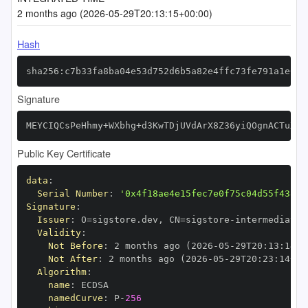
2 months ago (2026-05-29T20:13:15+00:00)
Hash
sha256:c7b33fa8ba04e53d752d6b5a82e4ffc73fe791a1e078
Signature
MEYCIQCsPeHhmy+WXbhg+d3KwTDjUVdArX8Z36yiQOgnACTuXgI
Public Key Certificate
data
:
Serial Number
:
'0x4f18ae4e15fec7e0f75c04d55f438dc
Signature
:
Issuer
:
 O=sigstore.dev
,
 CN=sigstore
-
Validity
:
Not Before
:
 2 months ago (2026
-
05
-
29T20
:
13
:
14+0
Not After
:
 2 months ago (2026
-
05
-
29T20
:
23
:
14+00
Algorithm
:
name
:
namedCurve
:
 P
-
256