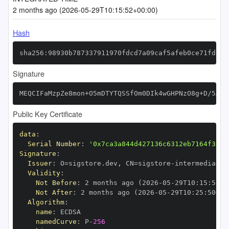
2 months ago (2026-05-29T10:15:52+00:00)
Hash
sha256:98930b787337911970fdcd7a09caf5afeb0ce71fdeb3
Signature
MEQCIFaMzpZe8mon+O5mDTYTQSSfOm0DIk4wGHPNzO8g+D/5AiA
Public Key Certificate
data
:
Serial Number
:
'0x7ca3a844d427136c6312eb7164f31a9
Signature
:
Issuer
:
 O=sigstore.dev
,
 CN=sigstore
-
Validity
:
Not Before
:
 2 months ago (2026
-
05
-
29T10
:
15
:
50+0
Not After
:
 2 months ago (2026
-
05
-
29T10
:
25
:
50+00
Algorithm
:
name
:
namedCurve
:
 P
-
256