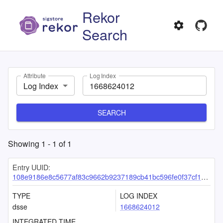
Rekor
Search
Attribute
Log Index
Log Index
SEARCH
Showing
1
-
1
of
1
Entry UUID:
108e9186e8c5677af83c9662b9237189cb41bc596fe0f37cf106cce193e049c117bcb8ca58a31200
TYPE
LOG INDEX
dsse
1668624012
INTEGRATED TIME