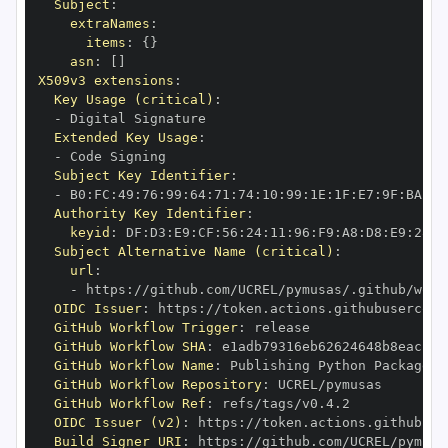
Subject
:
extraNames
:
items
:
{
}
asn
:
[
]
X509v3 extensions
:
Key Usage (critical)
:
-
Extended Key Usage
:
-
Subject Key Identifier
:
-
 B0
:
FC
:
49
:
76
:
99
:
64
:
71
:
74
:
10
:
99
:
1E
:
1F
:
E7
:
9F
:
BA
:
2C
Authority Key Identifier
:
keyid
:
 DF
:
D3
:
E9
:
CF
:
56
:
24
:
11
:
96
:
F9
:
A8
:
D8
:
E9
:
28
:
5
Subject Alternative Name (critical)
:
url
:
-
 https
:
OIDC Issuer
:
 https
:
GitHub Workflow Trigger
:
GitHub Workflow SHA
:
GitHub Workflow Name
:
GitHub Workflow Repository
:
GitHub Workflow Ref
:
OIDC Issuer (v2)
:
 https
:
Build Signer URI
:
 https
: