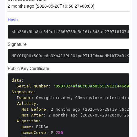
2 months ago (2026-05-28T19:56:27+00:00)
Hash
sha256:9ba84c549cff2660739d5e16fc3d3ac2707f6107d23f
Signature
MEYCIQD6i500cc6oNXo413PLC0tpdPTlJEdmAoMMfkT2mRlKSwI
Public Key Certificate
data
:
Serial Number
:
'0x07024afa8c03ab855519121446d9e2c
Signature
:
Issuer
:
 O=sigstore.dev
,
 CN=sigstore
-
Validity
:
Not Before
:
 2 months ago (2026
-
05
-
28T19
:
56
:
26+0
Not After
:
 2 months ago (2026
-
05
-
28T20
:
06
:
26+00
Algorithm
:
name
:
namedCurve
:
 P
-
256