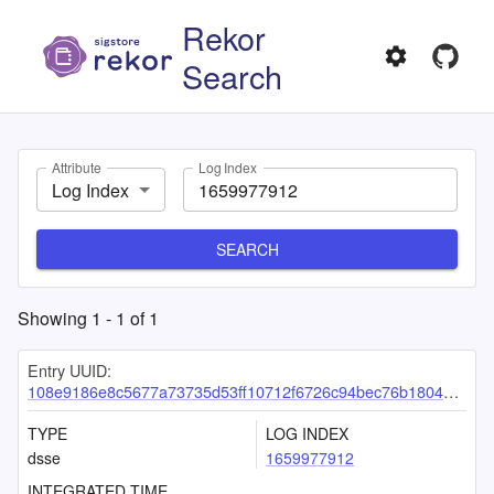
Rekor
Search
Attribute
Log Index
Log Index
SEARCH
Showing
1
-
1
of
1
Entry UUID:
108e9186e8c5677a73735d53ff10712f6726c94bec76b1804ee203c4576b8f0d48f115eb1e7371b9
TYPE
LOG INDEX
dsse
1659977912
INTEGRATED TIME