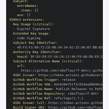
Subject
:
extraNames
:
items
:
{
}
asn
:
[
]
X509v3 extensions
:
Key Usage (critical)
:
-
Extended Key Usage
:
-
Subject Key Identifier
:
-
 48
:
F3
:
F3
:
00
:
72
:
CD
:
6B
:
34
:
34
:
92
:
25
:
96
:
B7
:
BB
:
B3
:
8B
Authority Key Identifier
:
keyid
:
 DF
:
D3
:
E9
:
CF
:
56
:
24
:
11
:
96
:
F9
:
A8
:
D8
:
E9
:
28
:
5
Subject Alternative Name (critical)
:
url
:
-
 https
:
//github.com/roboflow/rf
-
detr/.github/w
OIDC Issuer
:
 https
:
GitHub Workflow Trigger
:
GitHub Workflow SHA
:
GitHub Workflow Name
:
GitHub Workflow Repository
:
 roboflow/rf
-
GitHub Workflow Ref
:
OIDC Issuer (v2)
:
 https
:
Build Signer URI
:
 https
:
//github.com/roboflow/rf
-