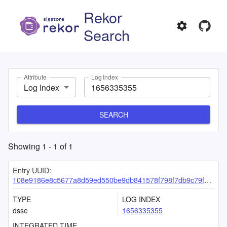
Rekor
Search
Attribute
Log Index
Log Index
SEARCH
Showing
1
-
1
of
1
Entry UUID:
108e9186e8c5677a8d59ed550be9db841578f798f7db9c79f7a72490b78946ef0504c4ce539b95e3
TYPE
LOG INDEX
dsse
1656335355
INTEGRATED TIME