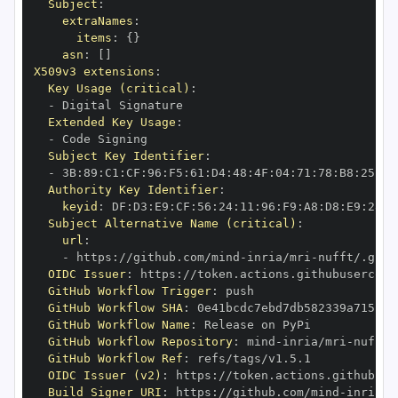
Subject
:
extraNames
:
items
:
{
}
asn
:
[
]
X509v3 extensions
:
Key Usage (critical)
:
-
Extended Key Usage
:
-
Subject Key Identifier
:
-
 3B
:
89
:
C1
:
CF
:
96
:
F5
:
61
:
D4
:
48
:
4F
:
04
:
71
:
78
:
B8
:
25
:
0E
Authority Key Identifier
:
keyid
:
 DF
:
D3
:
E9
:
CF
:
56
:
24
:
11
:
96
:
F9
:
A8
:
D8
:
E9
:
28
:
5
Subject Alternative Name (critical)
:
url
:
-
 https
:
//github.com/mind
-
inria/mri
-
nufft/.gith
OIDC Issuer
:
 https
:
GitHub Workflow Trigger
:
GitHub Workflow SHA
:
GitHub Workflow Name
:
GitHub Workflow Repository
:
 mind
-
inria/mri
-
GitHub Workflow Ref
:
OIDC Issuer (v2)
:
 https
:
Build Signer URI
:
 https
:
//github.com/mind
-
inria/m