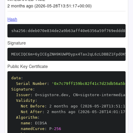
2 months ago (2026-05-28T13:51:17+00:00)
Hash
sha256:ddeb070e834de2a9b63aff40e6356a59f769eddd866d
Signature
MEUCIQC6m+6yICEgZNH9KUWPDypx4Tax2qL6zLDBBZ1FpdOKWQI
Public Key Certificate
data
:
Serial Number
:
'0x7c79ff159bc82f41c7d23db56a5bc53
Signature
:
Issuer
:
 O=sigstore.dev
,
 CN=sigstore
-
Validity
:
Not Before
:
 2 months ago (2026
-
05
-
28T13
:
51
:
17+0
Not After
:
 2 months ago (2026
-
05
-
28T14
:
01
:
17+00
Algorithm
:
name
:
namedCurve
:
 P
-
256