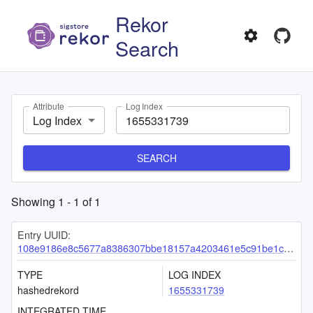
Rekor
Search
Attribute
Log Index
Log Index
SEARCH
Showing
1
-
1
of
1
Entry UUID:
108e9186e8c5677a8386307bbe18157a4203461e5c91be1c2b285030f091d94f26dc3be6d9a3a185
TYPE
LOG INDEX
hashedrekord
1655331739
INTEGRATED TIME