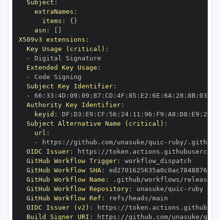
Subject
:
extraNames
:
items
:
{
}
asn
:
[
]
X509v3 extensions
:
Key Usage (critical)
:
-
Extended Key Usage
:
-
Subject Key Identifier
:
-
 66
:
33
:
4D
:
09
:
09
:
87
:
CD
:
4F
:
85
:
E2
:
6E
:
6A
:
28
:
8B
:
03
:
B4
Authority Key Identifier
:
keyid
:
 DF
:
D3
:
E9
:
CF
:
56
:
24
:
11
:
96
:
F9
:
A8
:
D8
:
E9
:
28
:
5
Subject Alternative Name (critical)
:
url
:
-
 https
:
//github.com/unasuke/quic
-
OIDC Issuer
:
 https
:
GitHub Workflow Trigger
:
GitHub Workflow SHA
:
GitHub Workflow Name
:
GitHub Workflow Repository
:
 unasuke/quic
-
GitHub Workflow Ref
:
OIDC Issuer (v2)
:
 https
:
Build Signer URI
:
 https
:
//github.com/unasuke/quic