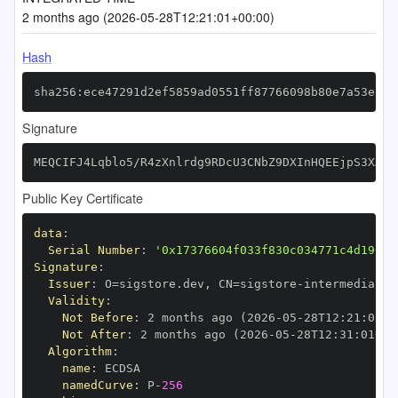
2 months ago (2026-05-28T12:21:01+00:00)
Hash
sha256:ece47291d2ef5859ad0551ff87766098b80e7a53e5c3
Signature
MEQCIFJ4Lqblo5/R4zXnlrdg9RDcU3CNbZ9DXInHQEEjpS3XAiB
Public Key Certificate
data
:
Serial Number
:
'0x17376604f033f830c034771c4d19f20
Signature
:
Issuer
:
 O=sigstore.dev
,
 CN=sigstore
-
Validity
:
Not Before
:
 2 months ago (2026
-
05
-
28T12
:
21
:
01+0
Not After
:
 2 months ago (2026
-
05
-
28T12
:
31
:
01+00
Algorithm
:
name
:
namedCurve
:
 P
-
256