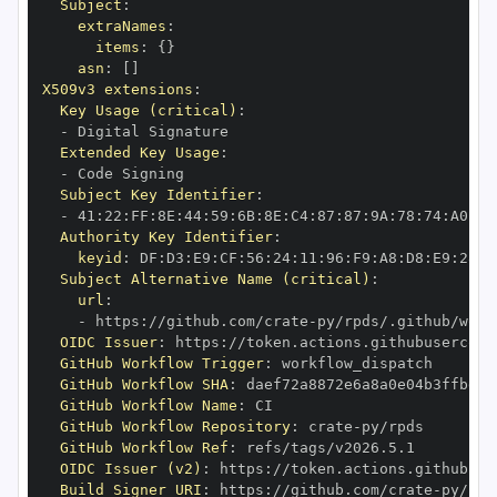
Subject
:
extraNames
:
items
:
{
}
asn
:
[
]
X509v3 extensions
:
Key Usage (critical)
:
-
Extended Key Usage
:
-
Subject Key Identifier
:
-
 41
:
22
:
FF
:
8E
:
44
:
59
:
6B
:
8E
:
C4
:
87
:
87
:
9A
:
78
:
74
:
A0
:
72
Authority Key Identifier
:
keyid
:
 DF
:
D3
:
E9
:
CF
:
56
:
24
:
11
:
96
:
F9
:
A8
:
D8
:
E9
:
28
:
5
Subject Alternative Name (critical)
:
url
:
-
 https
:
//github.com/crate
-
OIDC Issuer
:
 https
:
GitHub Workflow Trigger
:
GitHub Workflow SHA
:
GitHub Workflow Name
:
GitHub Workflow Repository
:
 crate
-
GitHub Workflow Ref
:
OIDC Issuer (v2)
:
 https
:
Build Signer URI
:
 https
:
//github.com/crate
-