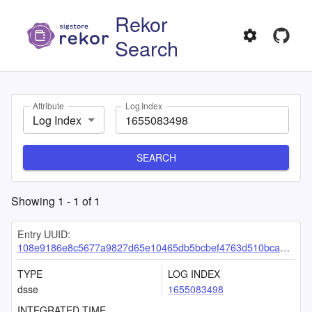
Rekor
Search
Attribute
Log Index
Log Index
SEARCH
Showing
1
-
1
of
1
Entry UUID:
108e9186e8c5677a9827d65e10465db5bcbef4763d510bcae07a40e313f8f9fe185690173472b41f
TYPE
LOG INDEX
dsse
1655083498
INTEGRATED TIME