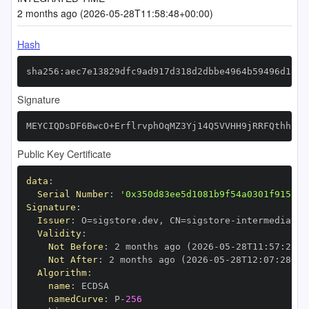
2 months ago (2026-05-28T11:58:48+00:00)
Hash
sha256:aec7e13829dfc9ad917d318d2dbbe4964b59496d182f
Signature
MEYCIQDsDF6BwcO+ErflrvphOqMZ3Yj14Q5VVHH9jRRFQthhjwI
Public Key Certificate
data
:
Serial Number
:
'0x350d83ee5d1081b9f54a0301f9158ac
Signature
:
Issuer
:
 O=sigstore.dev
,
 CN=sigstore
-
Validity
:
Not Before
:
 2 months ago (2026
-
05
-
28T11
:
57
:
28+0
Not After
:
 2 months ago (2026
-
05
-
28T12
:
07
:
28+00
Algorithm
:
name
:
namedCurve
:
 P
-
256