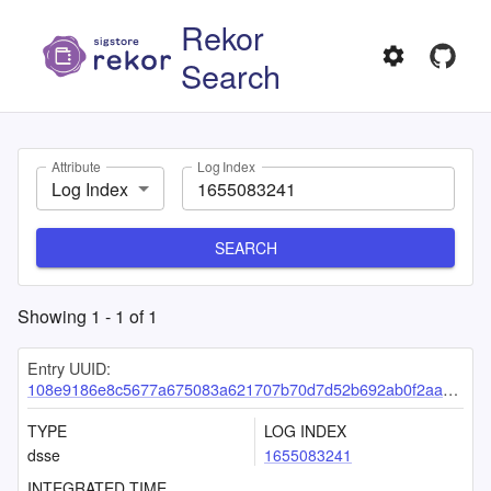
Rekor
Search
Attribute
Log Index
Log Index
SEARCH
Showing
1
-
1
of
1
Entry UUID:
108e9186e8c5677a675083a621707b70d7d52b692ab0f2aa4c3f27251ecf1383377c9bc20abe2ac7
TYPE
LOG INDEX
dsse
1655083241
INTEGRATED TIME