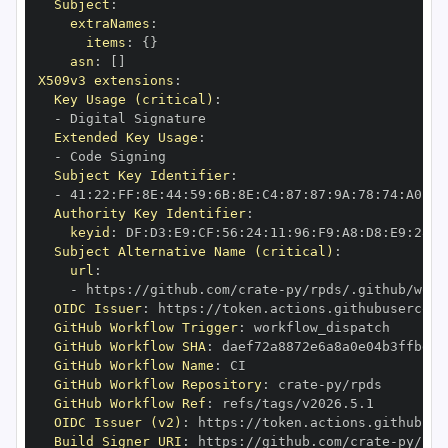
Subject
:
extraNames
:
items
:
{
}
asn
:
[
]
X509v3 extensions
:
Key Usage (critical)
:
-
Extended Key Usage
:
-
Subject Key Identifier
:
-
 41
:
22
:
FF
:
8E
:
44
:
59
:
6B
:
8E
:
C4
:
87
:
87
:
9A
:
78
:
74
:
A0
:
72
Authority Key Identifier
:
keyid
:
 DF
:
D3
:
E9
:
CF
:
56
:
24
:
11
:
96
:
F9
:
A8
:
D8
:
E9
:
28
:
5
Subject Alternative Name (critical)
:
url
:
-
 https
:
//github.com/crate
-
OIDC Issuer
:
 https
:
GitHub Workflow Trigger
:
GitHub Workflow SHA
:
GitHub Workflow Name
:
GitHub Workflow Repository
:
 crate
-
GitHub Workflow Ref
:
OIDC Issuer (v2)
:
 https
:
Build Signer URI
:
 https
:
//github.com/crate
-