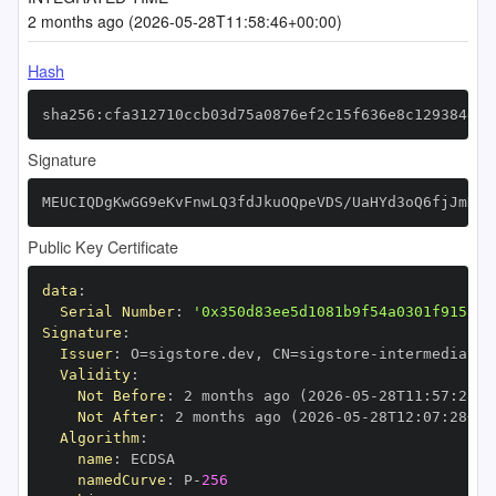
2 months ago (2026-05-28T11:58:46+00:00)
Hash
sha256:cfa312710ccb03d75a0876ef2c15f636e8c129384d51
Signature
MEUCIQDgKwGG9eKvFnwLQ3fdJkuOQpeVDS/UaHYd3oQ6fjJmDAI
Public Key Certificate
data
:
Serial Number
:
'0x350d83ee5d1081b9f54a0301f9158ac
Signature
:
Issuer
:
 O=sigstore.dev
,
 CN=sigstore
-
Validity
:
Not Before
:
 2 months ago (2026
-
05
-
28T11
:
57
:
28+0
Not After
:
 2 months ago (2026
-
05
-
28T12
:
07
:
28+00
Algorithm
:
name
:
namedCurve
:
 P
-
256