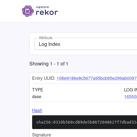
Attribute
Log Index
Showing
1
-
1
of
1
Entry UUID:
108e9186e8c5677a95bcb95e299ab0097
TYPE
LOG I
dsse
16550
Hash
sha256:0310b560cd89de5b8672048627f7dbad31
Signature