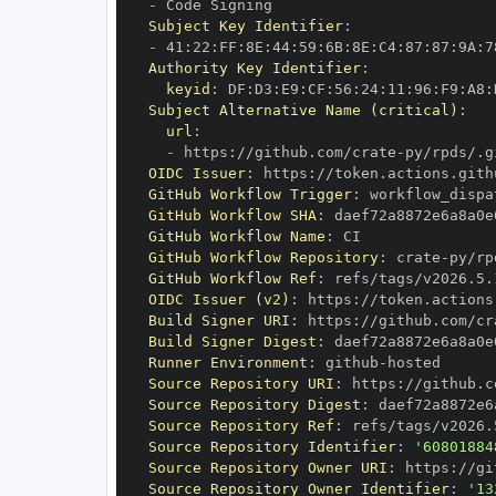
-
Subject Key Identifier
:
-
 41
:
22
:
FF
:
8E
:
44
:
59
:
6B
:
8E
:
C4
:
87
:
87
:
9A
:
7
Authority Key Identifier
:
keyid
:
 DF
:
D3
:
E9
:
CF
:
56
:
24
:
11
:
96
:
F9
:
A8
:
Subject Alternative Name (critical)
:
url
:
-
 https
:
//github.com/crate
-
OIDC Issuer
:
 https
:
GitHub Workflow Trigger
:
GitHub Workflow SHA
:
GitHub Workflow Name
:
GitHub Workflow Repository
:
 crate
-
GitHub Workflow Ref
:
OIDC Issuer (v2)
:
 https
:
Build Signer URI
:
 https
:
//github.com/cr
Build Signer Digest
:
Runner Environment
:
 github
-
Source Repository URI
:
 https
:
//github.c
Source Repository Digest
:
Source Repository Ref
:
Source Repository Identifier
:
'60801884
Source Repository Owner URI
:
 https
:
//gi
Source Repository Owner Identifier
:
'13