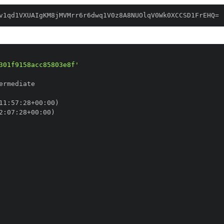
v1qd1VXUAIgKM8jMVMrr6r6dwq1V0z8A8NUOlqV0Wk0XCCSD1FrEHQ=
301f9158acc85803e8f'
11
:
57
:
28+00
:
2
:
07
:
28+00
: