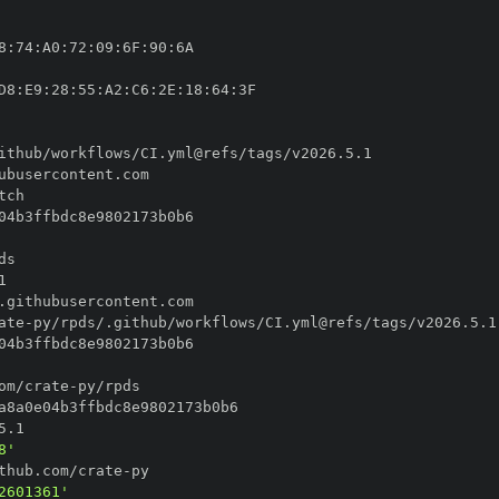
8
:
74
:
A0
:
72
:
09
:
6F
:
90
:
D8
:
E9
:
28
:
55
:
A2
:
C6
:
2E
:
18
:
64
:
ate
-
om/crate
-
8'
thub.com/crate
-
2601361'