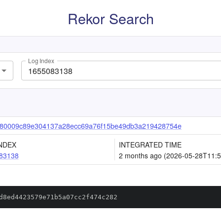
Rekor Search
Log Index
80009c89e304137a28ecc69a76f15be49db3a219428754e
NDEX
INTEGRATED TIME
83138
2 months ago (2026-05-28T11:5
d8ed4423579e71b5a07cc2f474c282