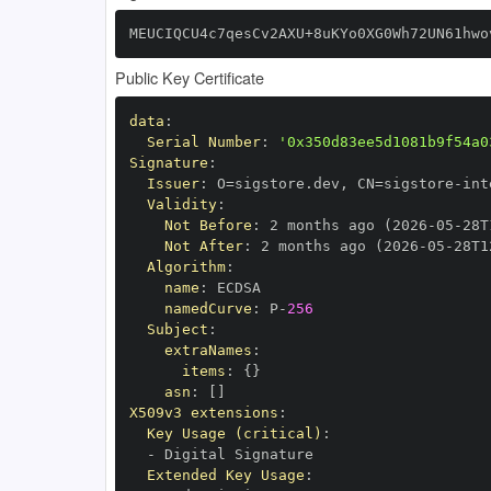
MEUCIQCU4c7qesCv2AXU+8uKYo0XG0Wh72UN61hwo
Public Key Certificate
data
:
Serial Number
:
'0x350d83ee5d1081b9f54a0
Signature
:
Issuer
:
 O=sigstore.dev
,
 CN=sigstore
-
Validity
:
Not Before
:
 2 months ago (2026
-
05
-
28T
Not After
:
 2 months ago (2026
-
05
-
28T1
Algorithm
:
name
:
namedCurve
:
 P
-
256
Subject
:
extraNames
:
items
:
{
}
asn
:
[
]
X509v3 extensions
:
Key Usage (critical)
:
-
Extended Key Usage
: