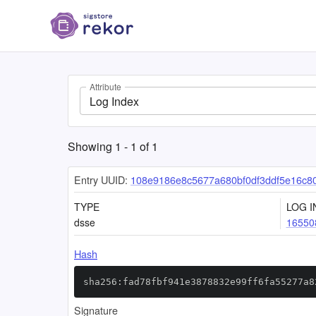
Attribute
Log Index
Showing
1
-
1
of
1
Entry UUID:
108e9186e8c5677a680bf0df3ddf5e16c8
TYPE
LOG I
dsse
16550
Hash
sha256:fad78fbf941e3878832e99ff6fa55277a8
Signature