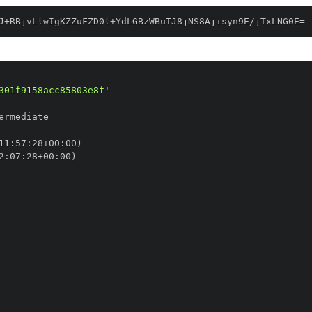
J+RBjvLlwIgKZZuFZD0l+YdLGBzWBuTJ8jNS8Ajisyn9E/jTxLNG0E=
301f9158acc85803e8f'
11
:
57
:
28+00
:
2
:
07
:
28+00
: