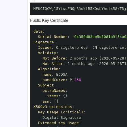
MEUCIQCWj15YLssFNQp33uNfB5XOsbYhctx58/TDj
Public Key Certificate
data
:
Serial Number
:
'0x350d83ee5d1081b9f54a0
Signature
:
Issuer
:
 O=sigstore.dev
,
 CN=sigstore
-
Validity
:
Not Before
:
 2 months ago (2026
-
05
-
28T
Not After
:
 2 months ago (2026
-
05
-
28T1
Algorithm
:
name
:
namedCurve
:
 P
-
256
Subject
:
extraNames
:
items
:
{
}
asn
:
[
]
X509v3 extensions
:
Key Usage (critical)
:
-
Extended Key Usage
: