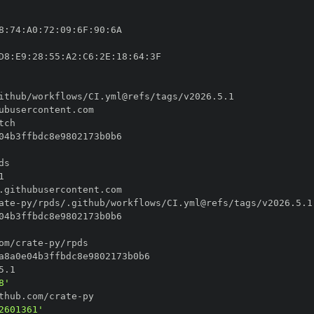
8
:
74
:
A0
:
72
:
09
:
6F
:
90
:
D8
:
E9
:
28
:
55
:
A2
:
C6
:
2E
:
18
:
64
:
ate
-
om/crate
-
8'
thub.com/crate
-
2601361'