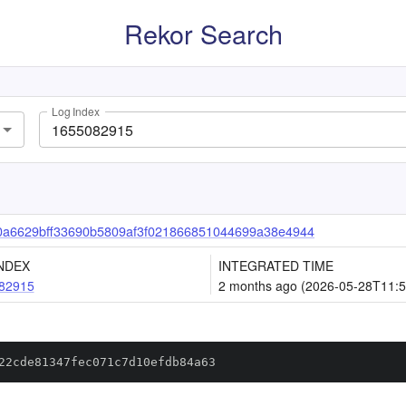
Rekor Search
Log Index
0a6629bff33690b5809af3f021866851044699a38e4944
NDEX
INTEGRATED TIME
82915
2 months ago (2026-05-28T11:5
22cde81347fec071c7d10efdb84a63