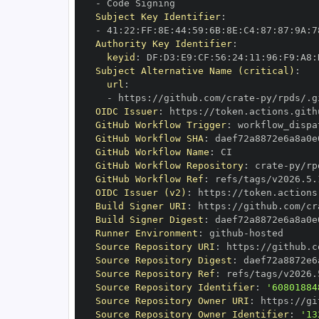
-
Subject Key Identifier
:
-
 41
:
22
:
FF
:
8E
:
44
:
59
:
6B
:
8E
:
C4
:
87
:
87
:
9A
:
7
Authority Key Identifier
:
keyid
:
 DF
:
D3
:
E9
:
CF
:
56
:
24
:
11
:
96
:
F9
:
A8
:
Subject Alternative Name (critical)
:
url
:
-
 https
:
//github.com/crate
-
OIDC Issuer
:
 https
:
GitHub Workflow Trigger
:
GitHub Workflow SHA
:
GitHub Workflow Name
:
GitHub Workflow Repository
:
 crate
-
GitHub Workflow Ref
:
OIDC Issuer (v2)
:
 https
:
Build Signer URI
:
 https
:
//github.com/cr
Build Signer Digest
:
Runner Environment
:
 github
-
Source Repository URI
:
 https
:
//github.c
Source Repository Digest
:
Source Repository Ref
:
Source Repository Identifier
:
'60801884
Source Repository Owner URI
:
 https
:
//gi
Source Repository Owner Identifier
:
'13